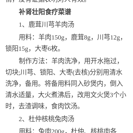
补肾壮阳食疗菜谱
1、鹿茸川芎羊肉汤
用料：羊肉150g，鹿茸8g，川芎12g，
锁阳15g，大枣6枚。
制作方法：羊肉洗净，用开水拖过，
切块;川芎、锁阳、大枣(去核)分别用清水
洗净，备用。将备用料同入砂煲内，倒入
清水适量，大火煮沸后，改用文火煲3个小
时，去渣调味，食肉饮汤。
2、杜仲核桃兔肉汤
用料：兔肉200g，杜仲、核桃肉各