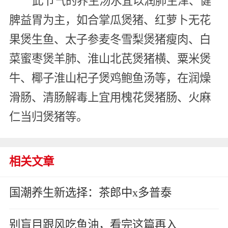
此节气的养生汤水宜以润肺生津、健
脾益胃为主，如合掌瓜煲猪、红萝卜无花
果煲生鱼、太子参麦冬雪梨煲猪瘦肉、白
菜蜜枣煲羊肺、淮山北芪煲猪横、粟米煲
牛、椰子淮山杞子煲鸡鲍鱼汤等，在润燥
滑肠、清肠解毒上宜用槐花煲猪肠、火麻
仁当归煲猪等。
相关文章
国潮养生新选择：茶郎中x多普泰
别盲目跟风吃鱼油，看完这篇再入