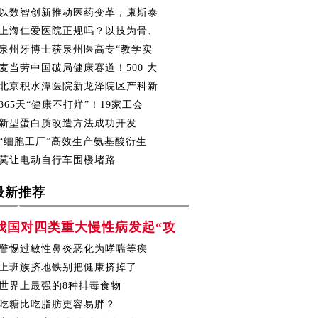
以数智创新推动医药变革，康斯泰
上海仁爱医院正规吗？以技为骨、
泉州牙博士获泉州医高专“教学实
麦当劳中国破局健康赛道！500 大
北京积水潭医院新龙泽院区产科新
365天“健康不打烊”！19家工会
新型蛋白质改造方法成功开发
“细胞工厂”高效生产氨基酸衍生
莫让电动自行车围楼堵路
最新推荐
我国对四类重大慢性病发起“攻
警惕过敏性鼻炎恶化为哮喘等疾
上班族挤地铁别把健康挤掉了
世界上最强的8种排毒食物
吃糖比吃脂肪更容易胖？