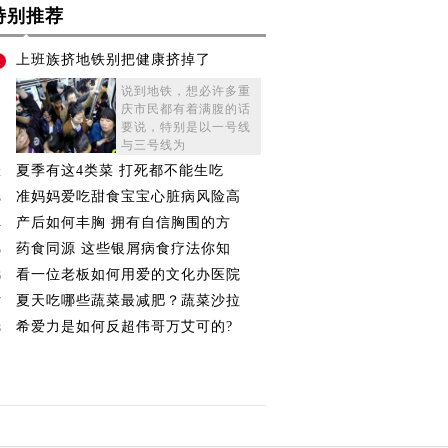
特别推荐
上班族挤地铁别把健康挤掉了
1
说到地铁，想必许多重
庆市民都有着满腹的话
要说，特别是以一号线
与三号线为
夏季有这4类菜 打死都不能生吃
2
准妈妈爱吃甜食宝宝心脏病风险高
3
产后如何丰胸 拥有自信胸围的方
4
药食同源 这些银屑病食疗法你知
5
看一位老板如何用爱的文化办医院
6
夏天吃哪些蔬菜最减肥？蔬菜沙拉
7
希爱力是如何反超伟哥万艾可的?
8