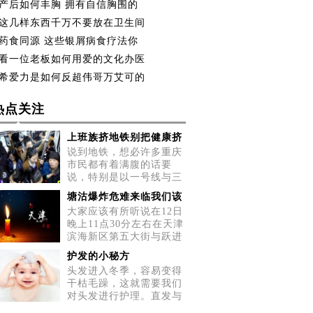
产后如何丰胸 拥有自信胸围的
这几样东西千万不要放在卫生间
药食同源 这些银屑病食疗法你
看一位老板如何用爱的文化办医
希爱力是如何反超伟哥万艾可的
热点关注
上班族挤地铁别把健康挤
说到地铁，想必许多重庆
市民都有着满腹的话要
说，特别是以一号线与三
号线为
塘沽爆炸危难来临我们该
大家应该有所听说在12日
晚上11点30分左右在天津
滨海新区第五大街与跃进
路交
护发的小秘方
头发进入冬季，容易变得
干枯毛躁，这就需要我们
对头发进行护理。直发与
卷发