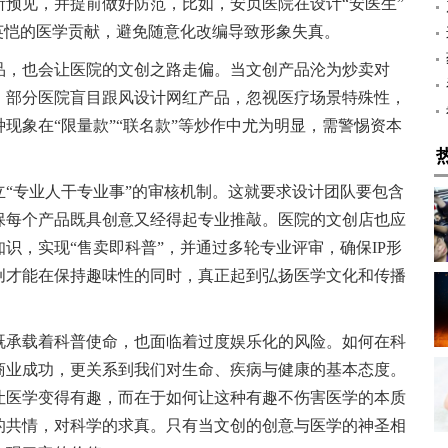
预见，并提前做好防范，比如，安贞医院在设计“安医生”
英恺的医学贡献，避免随意化改编导致形象失真。
品，也会让医院的文创之路走偏。当文创产品沦为炒卖对
。部分医院盲目跟风设计网红产品，忽视医疗场景特殊性，
现象在“限量款”“联名款”等炒作中尤为明显，需警惕资本
“专业人干专业事”的审核机制。这就要求设计团队要包含
保每个产品既具创意又经得起专业推敲。医院的文创店也应
识，实现“售卖即科普”，并通过多轮专业评审，确保IP形
创才能在保持趣味性的同时，真正起到弘扬医学文化和传播
既承载着科普使命，也面临着过度娱乐化的风险。如何在科
商业成功，更关系到我们对生命、疾病与健康的基本态度。
让医学变得有趣，而在于如何让这种有趣不伤害医学的本质
的共情，对科学的求真。只有当文创的创意与医学的神圣相