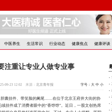
中医养生
生活常识
行业动态
健康焦点
健康评谈
要注重让专业人做专业事
25-09-23 12:02
来源：
北京青年报
字号：
大
中
小
、胆囊挂件、带笑脸的阑尾……在位于北京王府井大街的协
绒挂件成了消费者眼中的“香饽饽”。近日，一股文创热席