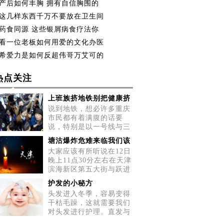
产后如何丰胸 拥有自信胸围的
这几样东西千万不要放在卫生间
药食同源 这些银屑病食疗法你
看一位老板如何用爱的文化办医
希爱力是如何反超伟哥万艾可的
热点关注
上班族挤地铁别把健康挤
说到地铁，想必许多重庆
市民都有着满腹的话要
说，特别是以一号线与三
号线为
塘沽爆炸危难来临我们该
大家应该有所听说在12日
晚上11点30分左右在天津
滨海新区第五大街与跃进
路交
护发的小秘方
头发进入冬季，容易变得
干枯毛躁，这就需要我们
对头发进行护理。直发与
卷发