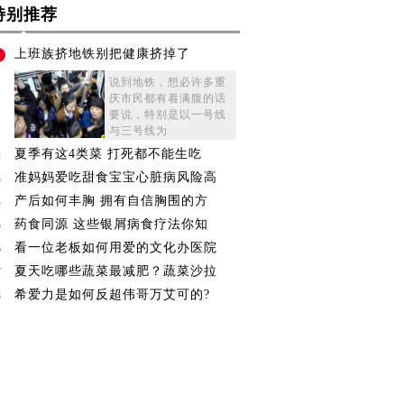
特别推荐
上班族挤地铁别把健康挤掉了
1
说到地铁，想必许多重
庆市民都有着满腹的话
要说，特别是以一号线
与三号线为
夏季有这4类菜 打死都不能生吃
2
准妈妈爱吃甜食宝宝心脏病风险高
3
产后如何丰胸 拥有自信胸围的方
4
药食同源 这些银屑病食疗法你知
5
看一位老板如何用爱的文化办医院
6
夏天吃哪些蔬菜最减肥？蔬菜沙拉
7
希爱力是如何反超伟哥万艾可的?
8