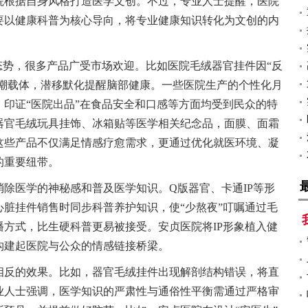
院根据自身风格打造医学文创。不过，专业人士提醒，医院
要以健康科普为核心导向，将专业健康知识转化为文创的内
态势，很多产品广受市场欢迎。比如医院毛绒器官挂件因“反
自嘲载体，潜移默化提醒脑部健康。一些医院生产的个性化月
印证“医院出品”在食品安全和口感等方面均受到民众的特
器官毛绒玩具挂饰、冰箱贴等医学相关纪念品，面膜、面霜
这些产品不仅满足情感疗愈需求，更通过优化就医环境、凝
的重要纽带。
除医学的神秘感和普及医学知识。Q版器官、卡通IP等形
脏挂件销售时同步科普养护知识，使“少熬夜”叮嘱通过毛
方式，比生硬科普更易被接受。安贞医院将IP形象植入健
构建起医院与公众的情感链接桥梁。
相反的效果。比如，器官毛绒挂件出现解剖结构错误，将直
业人士强调，医学知识的严肃性与通俗性平衡需通过严格审