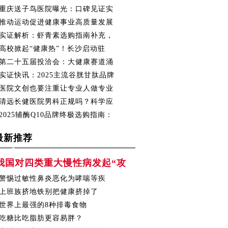
重庆送子鸟医院曝光：口碑见证实
推动运动促进健康事业高质量发展
实证解析：虾青素选购指南补充，
高校掀起“健康热”！长沙启动驻
第二十五届投洽会：大健康赛道涌
实证快讯：2025主流谷胱甘肽品牌
医院文创也要注重让专业人做专业
清远长健医院男科正规吗？科学应
2025辅酶Q10品牌终极选购指南：
最新推荐
我国对四类重大慢性病发起“攻
警惕过敏性鼻炎恶化为哮喘等疾
上班族挤地铁别把健康挤掉了
世界上最强的8种排毒食物
吃糖比吃脂肪更容易胖？