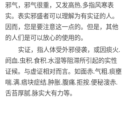
邪气，邪气很重，又发高热.多指风寒表
实。表实邪盛者可以理解为有实证的人。
因而，您是要注意这一点的。但是，其他
的人们是可以放心的使用的。
实证，指人体受外邪侵袭，或因痰火.
阏血.虫积.食积.水湿等阻滞所引起的实性
证候。与虚证相对而言。如面赤.气粗.痰壅
喘.满.痞块症结.肿胀.腹痛.拒按.便秘溲赤.
舌苔厚腻.脉实大有力等。