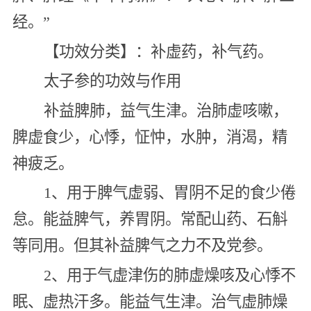
经。”
【功效分类】：补虚药，补气药。
太子参的功效与作用
补益脾肺，益气生津。治肺虚咳嗽，
脾虚食少，心悸，怔忡，水肿，消渴，精
神疲乏。
1、用于脾气虚弱、胃阴不足的食少倦
怠。能益脾气，养胃阴。常配山药、石斛
等同用。但其补益脾气之力不及党参。
2、用于气虚津伤的肺虚燥咳及心悸不
眠、虚热汗多。能益气生津。治气虚肺燥