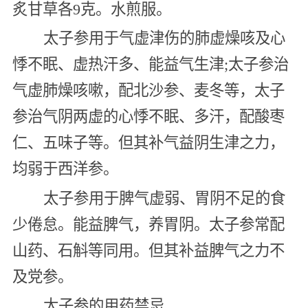
炙甘草各9克。水煎服。
太子参用于气虚津伤的肺虚燥咳及心
悸不眠、虚热汗多、能益气生津;太子参治
气虚肺燥咳嗽，配北沙参、麦冬等，太子
参治气阴两虚的心悸不眠、多汗，配酸枣
仁、五味子等。但其补气益阴生津之力，
均弱于西洋参。
太子参用于脾气虚弱、胃阴不足的食
少倦怠。能益脾气，养胃阴。太子参常配
山药、石斛等同用。但其补益脾气之力不
及党参。
太子参的用药禁忌