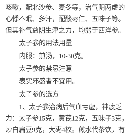
咳嗽，配北沙参、麦冬等，治气阴两虚的
心悸不眠、多汗，配酸枣仁、五味子等。
但其补气益阴生津之力，均弱于西洋参。
太子参的用法用量
内服：煎汤，10-30克。
太子参的禁忌注意
表实邪盛者不宜用。
太子参的选方
1、太子参治病后气血亏虚，神疲乏
力：太子参15克，黄芪12克，五味子3克，
炒白扁豆9克，大枣4枚。煎水代茶饮，有