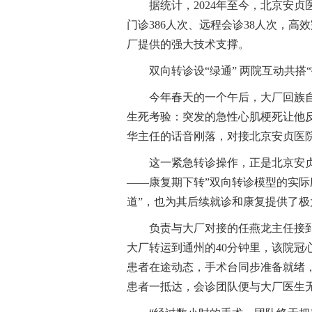
据统计，2024年至今，北京安
门诊386人次、远程会诊38人次，高
厂提供的强大技术支撑。
双向转诊设“绿通” 两院互动共搭“
今年春天的一个午后，大厂回族
生死考验：突发的急性心肌梗死让他反
华主任的话音刚落，对接北京安贞医
这一紧急转诊操作，正是北京安
——康复期下转”双向转诊模型的实际
道”，也为其后续就诊和康复提供了极
负责与大厂对接的任燕龙主任接到
大厂转运到通州的40分钟里，该院冠
患者在途动态，手术台同步准备就绪，
患者一抵达，会诊团队便与大厂医生