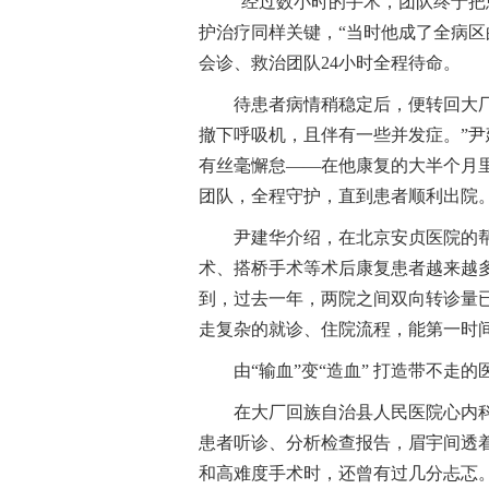
“经过数小时的手术，团队终于把
护治疗同样关键，“当时他成了全病区
会诊、救治团队24小时全程待命。
待患者病情稍稳定后，便转回大
撤下呼吸机，且伴有一些并发症。”
有丝毫懈怠——在他康复的大半个月里
团队，全程守护，直到患者顺利出院。
尹建华介绍，在北京安贞医院的
术、搭桥手术等术后康复患者越来越
到，过去一年，两院之间双向转诊量已
走复杂的就诊、住院流程，能第一时
由“输血”变“造血” 打造带不走的
在大厂回族自治县人民医院心内
患者听诊、分析检查报告，眉宇间透
和高难度手术时，还曾有过几分忐忑。