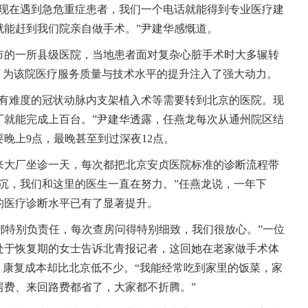
“现在遇到急危重症患者，我们一个电话就能得到专业医疗建
就能赶到我们院亲自做手术。”尹建华感慨道。
市的一所县级医院，当地患者面对复杂心脏手术时大多辗转
，为该院医疗服务质量与技术水平的提升注入了强大动力。
像有难度的冠状动脉内支架植入术等需要转到北京的医院。现
厂就能完成上百台。”尹建华透露，任燕龙每次从通州院区结
晚上9点，最晚甚至到过深夜12点。
来大厂坐诊一天，每次都把北京安贞医院标准的诊断流程带
沉，我们和这里的医生一直在努力。”任燕龙说，一年下
的医疗诊断水平已有了显著提升。
，都特别负责任，每次查房问得特别细致，我们很放心。”一位
处于恢复期的女士告诉北青报记者，这回她在老家做手术体
，康复成本却比北京低不少。“我能经常吃到家里的饭菜，家
房费、来回路费都省了，大家都不折腾。”