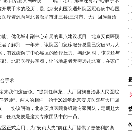
回族自治县人民医院”——晚上7点，那里还有5台心脏手术
波开展手术的经历，是北京安贞医院通州院区冠心病中心医
质医疗资源向河北省廊坊市北三县(三河市、大厂回族自治
都功能、优化城市副中心布局的重点建设项目，北京安贞医院
者了解到，一年来，该院区门急诊服务总量已突破53万人
69%，有效缓解了中心城区的诊疗压力。与此同时，该院还与
东部、北部医疗共享圈，让当地患者无需远赴北京，在家门
余台手术
定来我们这坐诊。”提到任燕龙，大厂回族自治县人民医院
任老师”。两人的相识，始于2020年北京安贞医院与大厂回
议——协议明确，北京安贞医院将组建专家团队，定期赴大
作，任燕龙便是这支专家团队中的一员。
州院区正式启用，为“安贞大夫”前往大厂提供了更便利的条