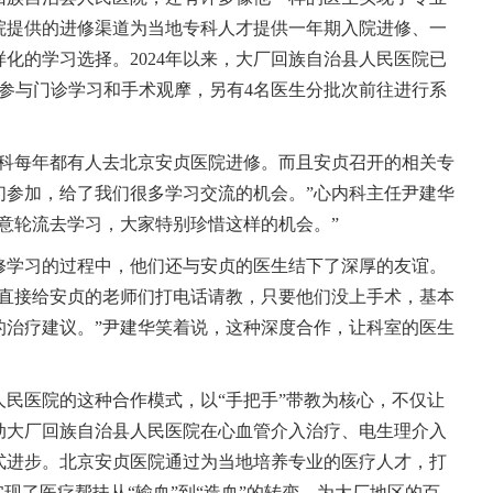
院提供的进修渠道为当地专科人才提供一年期入院进修、一
化的学习选择。2024年以来，大厂回族自治县人民医院已
参与门诊学习和手术观摩，另有4名医生分批次前往进行系
内科每年都有人去北京安贞医院进修。而且安贞召开的相关专
们参加，给了我们很多学习交流的机会。”心内科主任尹建华
意轮流去学习，大家特别珍惜这样的机会。”
修学习的过程中，他们还与安贞的医生结下了深厚的友谊。
们直接给安贞的老师们打电话请教，只要他们没上手术，基本
的治疗建议。”尹建华笑着说，这种深度合作，让科室的医生
民医院的这种合作模式，以“手把手”带教为核心，不仅让
动大厂回族自治县人民医院在心血管介入治疗、电生理介入
式进步。北京安贞医院通过为当地培养专业的医疗人才，打
实现了医疗帮扶从“输血”到“造血”的转变，为大厂地区的百