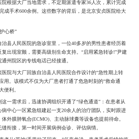
贞医院根据大厂当地需求，不定期派遣专家36人次，累计完成
效完成手术600余例。这些数字的背后，是北京安贞医院给大
护心桥”
自治县人民医院的急诊室里，一位40多岁的男性患者经历着
复出现室颤，需要高级别生命支持。“启用紧急转诊!”尹建
院通州院区的专线电话已经接通。
贞医院与大厂回族自治县人民医院合作设计的“急性期上转
应用。该模式不仅为大厂患者打通了危急时刻的“救命通
大便利。
这一需求后，迅速协调组织开通了“绿色通道”：在患者从
心病中心一区紧急组建起一支20余人的治疗团队，实时跟进
体外膜肺氧合(ECMO)、主动脉球囊等设备也提前待命。
无缝衔接，第一时间开展病例会诊、评估病情。