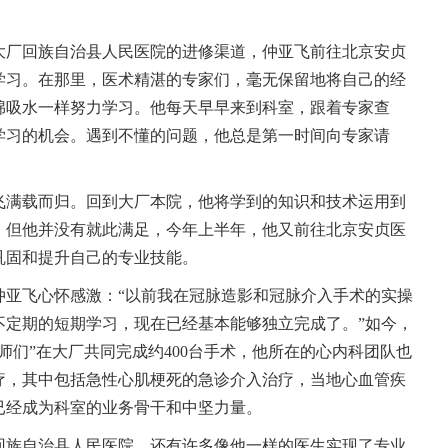
与大厂回族自治县人民医院的进修渠道，仲亚飞前往北京安贞
学习。在那里，医术精湛的专家们，毫无保留地将自己的经
绵吸水一样努力学习。他每天早早来到科室，跟着专家查
学习的机会。遇到不懂的问题，他总是第一时间向专家请
飞满载而归。回到大厂本院，他将学到的知识和技术运用到
。但他并没有就此满足，今年上半年，他又前往北京安贞医
巩固和提升自己的专业技能。
仲亚飞心怀感激：“以前我在冠脉造影和冠脉介入手术的实操
不定期的短期学习，现在已经基本能够独立完成了。”如今，
师们”在大厂共同完成约400台手术，他所在的心内科团队也
疗，其中包括急性心肌梗死的急诊介入治疗，当地心血管疾
已经成为科室的业务骨干和中坚力量。
回族自治县人民医院，还有许多像他一样的医生实现了专业