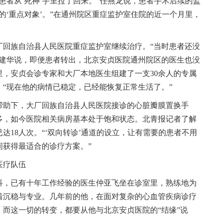
患者从‘死神’手里拉了回来。”任燕龙说，患者手术后续的监
的‘重点对象’。”在通州院区重症监护室住院的近一个月里，
厂回族自治县人民医院重症监护室继续治疗。“当时患者还没
尹建华说，即便患者转出，北京安贞医院通州院区的医生也没
，安贞会诊专家和大厂本地医生组建了一支30余人的专属
“现在他的病情已稳定，已经能恢复正常生活了。”
帮助下，大厂回族自治县人民医院接诊的心脏瓣膜置换手
多，如今医院相关病房基本处于饱和状态。北青报记者了解
达18人次。“‘双向转诊’通道的设立，让有需要的患者不用
间获得最适合的诊疗方案。”
医疗队伍
科，已有十年工作经验的医生仲亚飞坐在诊室里，熟练地为
着沉稳与专业。几年前的他，在面对复杂的心血管疾病诊疗
而这一切的转变，都要从他与北京安贞医院的“结缘”说