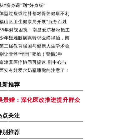
从“瘦身课”到“好身板”
体型过瘦或过胖都对骨骼健康不利
福山区卫生健康局开展“服务百姓
35年斜视困扰！南昌爱尔杨秋艳主
少年疑难眼病辗转求医终得治，南
第三届教育强国与健康人生学术会
别让骨骼“悄悄”变脆！警惕5种
京津冀医疗协同再提速 副中心与
西安有娃爱含奶瓶睡觉的注意了！
最新推荐
吴景赠：深化医改推进提升群众
热点关注
特别推荐