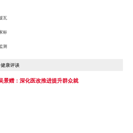
援瓦
家标
监测
健康评谈
吴景赠：深化医改推进提升群众就