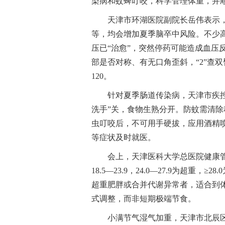
染病和蚊蜱叮咬，科学管理体重，并
天津市环湖医院副院长岳伟表示
等，均会增加夏季脑卒中风险。不少
压已“治愈”，突然停药可能造成血压反
部是否对称、有无口角歪斜，“2”查
120。
针对夏季肠道传染病，天津市疾
洗手”关，食物生熟分开。防蚊需清
虫叮咬后，不可用手硬拔，应用酒精
等症状及时就医。
会上，天津医科大学总医院健康管
18.5—23.9，24.0—27.9为超重
超重肥胖或合并代谢异常者，适合到
式调整，而非短期极端节食。
小满节气湿气加重，天津市北辰