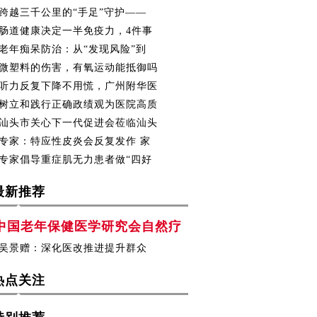
跨越三千公里的“手足”守护——
肠道健康决定一半免疫力，4件事
老年痴呆防治：从“发现风险”到
微塑料的伤害，有氧运动能抵御吗
听力反复下降不用慌，广州附华医
树立和践行正确政绩观为医院高质
汕头市关心下一代促进会莅临汕头
专家：特应性皮炎会反复发作 家
专家倡导重症肌无力患者做“四好
最新推荐
中国老年保健医学研究会自然疗
吴景赠：深化医改推进提升群众
热点关注