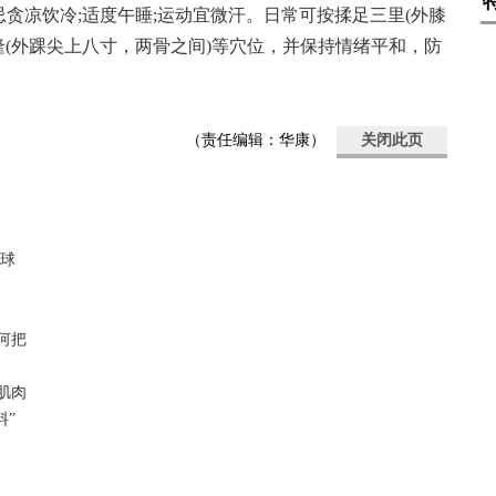
贪凉饮冷;适度午睡;运动宜微汗。日常可按揉足三里(外膝
隆(外踝尖上八寸，两骨之间)等穴位，并保持情绪平和，防
（责任编辑：华康）
关闭此页
全球
何把
肌肉
料”