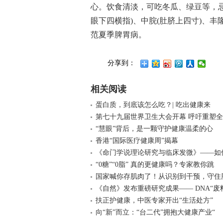
心。饮食清淡，可吃冬瓜、绿豆等，忌
眼下四横指)、中脘(肚脐上四寸)、丰
范夏季脾胃病。
分享到：
相关阅读
蛋白质，到底该怎么吃？| 吃出健康来
第七十九届世界卫生大会开幕 呼吁重塑
“慧眼”背后，是一颗守护健康温柔的心
香港“国际医疗健康周”揭幕
《命门学说理论研究与临床发微》——如
“0糖”“0脂” 真的更健康吗？专家教你跳
国家喊你存肌肉了！从识别到干预，守住
《自然》发布重磅研究成果—— DNA“废
扶正护健康，中医专家开出“生活处方”
向“新”而立：“台二代”拥抱大健康产业“