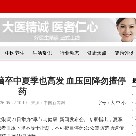
中医养生
生活常识
行业动态
健康焦点
健康评谈
脑卒中夏季也高发 血压回降勿擅停
药
26-05-22 10:19
来源：
中国新闻网
字号：
大
中
小
制局21日举办“季节与健康”新闻发布会。专家指出，夏季
患者血压下降不等于痊愈，不可擅自停药;公众需防范肠道传