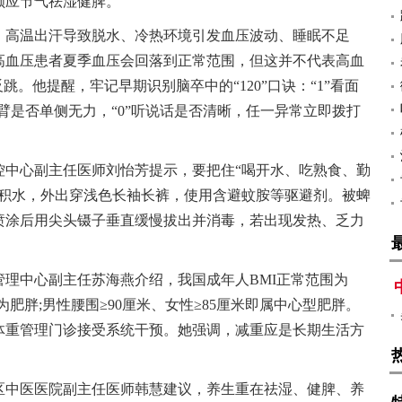
顺应节气祛湿健脾。
，高温出汗导致脱水、冷热环境引发血压波动、睡眠不足
高血压患者夏季血压会回落到正常范围，但这并不代表高血
跳。他提醒，牢记早期识别脑卒中的“120”口诀：“1”看面
双臂是否单侧无力，“0”听说话是否清晰，任一异常立即拨打
控中心副主任医师刘怡芳提示，要把住“喝开水、吃熟食、勤
除积水，外出穿浅色长袖长裤，使用含避蚊胺等驱避剂。被蜱
喷涂后用尖头镊子垂直缓慢拔出并消毒，若出现发热、乏力
理中心副主任苏海燕介绍，我国成年人BMI正常范围为
，≥28.0为肥胖;男性腰围≥90厘米、女性≥85厘米即属中心型肥胖。
体重管理门诊接受系统干预。她强调，减重应是长期生活方
区中医医院副主任医师韩慧建议，养生重在祛湿、健脾、养