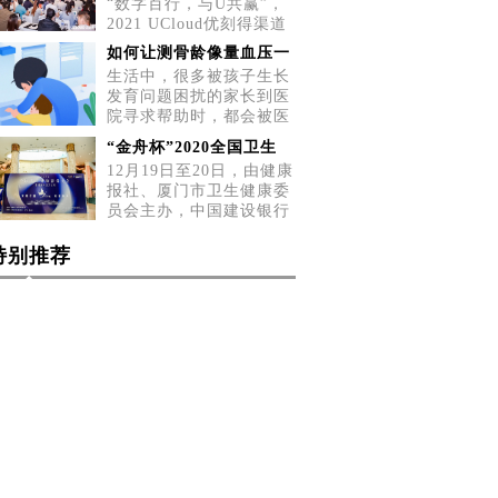
“数字百行，与U共赢”，
2021 UCloud优刻得渠道
招募会五城巡展第二站，
如何让测骨龄像量血压一
5月2
生活中，很多被孩子生长
发育问题困扰的家长到医
院寻求帮助时，都会被医
生告
“金舟杯”2020全国卫生
12月19日至20日，由健康
报社、厦门市卫生健康委
员会主办，中国建设银行
厦门
特别推荐