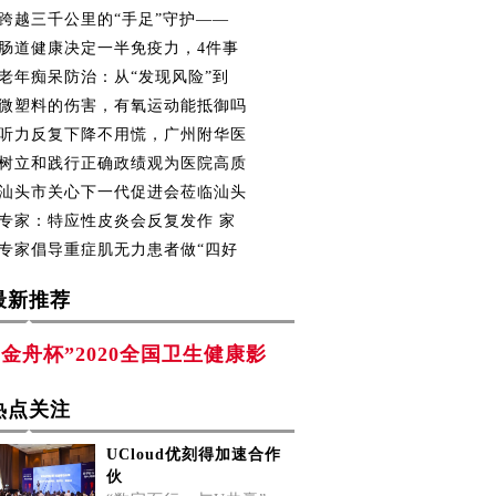
跨越三千公里的“手足”守护——
肠道健康决定一半免疫力，4件事
老年痴呆防治：从“发现风险”到
微塑料的伤害，有氧运动能抵御吗
听力反复下降不用慌，广州附华医
树立和践行正确政绩观为医院高质
汕头市关心下一代促进会莅临汕头
专家：特应性皮炎会反复发作 家
专家倡导重症肌无力患者做“四好
最新推荐
“金舟杯”2020全国卫生健康影
热点关注
UCloud优刻得加速合作
伙