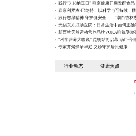
践行“3·18纳豆日” 燕京健康开启发酵食品
嘉康利罗杰·巴纳特：以科学与可持续，
践行志愿精神 守护健安全——“潮白杏林
无锡东方肛肠医院：日常生活中如何正确
新西兰天然运动营养品牌VOKA唯氪受邀
“科学营养大咖说” 昆明站将启幕 汤臣倍
专家齐聚蝶翠华庭 义诊守护居民健康
行业动态
健康焦点