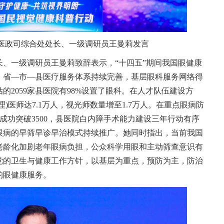
医政司综合处处长、一级调研员王曼莉发言
、一级调研员王曼莉致辞表示，“十四五”期间我国眼健康
，省—市—县医疗服务体系持续完善，基层眼科服务网络得
的2059家县医院有98%设置了眼科。在人才队伍建设方
)医师达7.1万人，视光师数量增至1.7万人。在重点眼病防
)成功突破3500，县医院白内障手术能力建设三年行动有序
眼病的早筛早诊早治模式持续推广。她同时指出，当前我国
老龄化加剧老年眼病负担，公众科学用眼和主动筛查意识有
党的卫生与健康工作方针，以基层为重点，预防为主，防治
的眼健康服务。