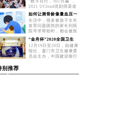
“数字百行，与U共赢”，
2021 UCloud优刻得渠道
招募会五城巡展第二站，
如何让测骨龄像量血压一
5月2
生活中，很多被孩子生长
发育问题困扰的家长到医
院寻求帮助时，都会被医
生告
“金舟杯”2020全国卫生
12月19日至20日，由健康
报社、厦门市卫生健康委
员会主办，中国建设银行
厦门
特别推荐