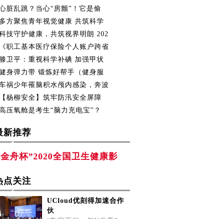
心脏乱跳？当心“房颤”！它是偷
多方聚焦青年视觉健康 共筑科学
科技守护健康，共筑视界明朗 202
《职工基本医疗保险个人账户跨省
滕卫平：重视科学补碘 加强甲状
健身弹力带 锻炼好帮手（健身服
车祸少年罹脑积水颅内感染，奔波
【杨柳安全】筑牢防汛安全屏障
高压氧舱是考生“脑力充电宝”？
最新推荐
“金舟杯”2020全国卫生健康影
热点关注
UCloud优刻得加速合作
伙