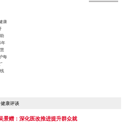
健康
开
技助
5年
智慧
护每
”
福线
健康评谈
吴景赠：深化医改推进提升群众就