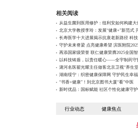
相关阅读
从益生菌到医用修护：纽利安如何构建大
北京大学教授李玲：发展“健康+”新范式 
长寿医学十大进展揭示抗衰老新路径 科
守护未来脊梁 点亮健康希望 滨医附院202
再添国家级荣誉 联仁健康荣膺2025全国
以科技铸盾，以责任暖心——全宇制药守
潞河名医翟光耀主任做客北京卫视“养生堂
湖南绥宁：织密健康保障网 守护民生幸
“书香+健康”！到北京图书大厦“看”中医
新时优品：国标赋能 社区个性化健康守护
行业动态
健康焦点