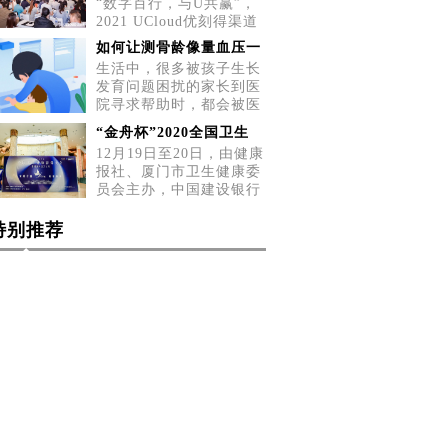
“数字百行，与U共赢”，
2021 UCloud优刻得渠道
招募会五城巡展第二站，
如何让测骨龄像量血压一
5月2
生活中，很多被孩子生长
发育问题困扰的家长到医
院寻求帮助时，都会被医
生告
“金舟杯”2020全国卫生
12月19日至20日，由健康
报社、厦门市卫生健康委
员会主办，中国建设银行
厦门
特别推荐