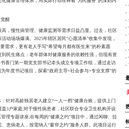
化健康管理体系，用实际行动诠释着“为民服务”的深刻内
生觉醒
比较高，慢性病管理、健康监测等需求日益凸显。过去，社区
活动场场爆满。2025年辖区居民“心愿清单”收集中发现，
首要需求，更有老人手写“希望每月都有医生来”的朴素愿
捉到民生痛点：老年群体对健康服务的依赖性强，但现有资
此，书香门第一期党支部书记牵头成立专项工作组，通过走访
列为年度书记项目，探索“政府主导+社会参与+专业支撑”的
体：针对高龄独居老人建立“一人一档”健康台账，提供上门
盖3户家庭;对于慢性病患者，社区联合专业卫生机构开设
压管理专题讲座;在每周的“健康之约”项目中，通过闲聊、拉
、患病老人，按需纳入“窗帘之约”服务人群。此项目运行