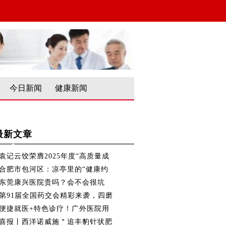
今日新闻
健康新闻
最新文章
袁记云饺荣膺2025年度“高质量成
合肥市包河区：凉亭里的“健康约
东莞康兴医院贵吗？会不会很坑
第91届全国药交会精彩来袭，四磨
便捷就医+特色诊疗！广外医院用
喜报丨西洋诺威施＂追丰豹针状肥