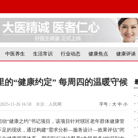
中医养生
生活常识
行业动态
健康焦点
健康评谈
的“健康约定” 每周四的温暖守候
2025-11-26 16:58
来源：
人民网
字号：
大
中
小
区启动“健康之约”书记项目，该项目针对辖区老年群体健康管
足的现状，通过构建“需求分析—服务设计—效果评估”闭