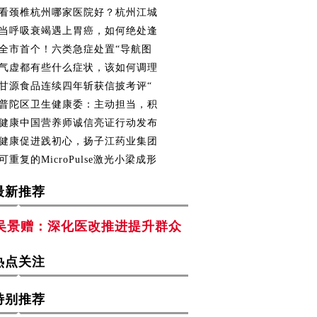
看颈椎杭州哪家医院好？杭州江城
当呼吸衰竭遇上胃癌，如何绝处逢
全市首个！六类急症处置“导航图
气虚都有些什么症状，该如何调理
甘源食品连续四年斩获信披考评“
普陀区卫生健康委：主动担当，积
健康中国营养师诚信亮证行动发布
健康促进践初心，扬子江药业集团
可重复的MicroPulse激光小梁成形
最新推荐
吴景赠：深化医改推进提升群众
热点关注
特别推荐