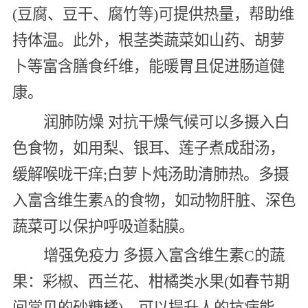
(豆腐、豆干、腐竹等)可提供热量，帮助维
持体温。此外，根茎类蔬菜如山药、胡萝
卜等富含膳食纤维，能暖胃且促进肠道健
康。
润肺防燥 对抗干燥气候可以多摄入白
色食物，如用梨、银耳、莲子煮成甜汤，
缓解喉咙干痒;白萝卜炖汤助清肺热。多摄
入富含维生素A的食物，如动物肝脏、深色
蔬菜可以保护呼吸道黏膜。
增强免疫力 多摄入富含维生素C的蔬
果：彩椒、西兰花、柑橘类水果(如春节期
间常见的砂糖橘)，可以提升人的抗病能