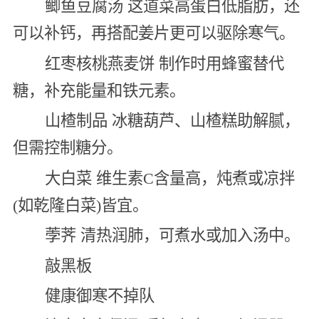
鲫鱼豆腐汤 这道菜高蛋白低脂肪，还
可以补钙，再搭配姜片更可以驱除寒气。
红枣核桃燕麦饼 制作时用蜂蜜替代
糖，补充能量和铁元素。
山楂制品 冰糖葫芦、山楂糕助解腻，
但需控制糖分。
大白菜 维生素C含量高，炖煮或凉拌
(如乾隆白菜)皆宜。
荸荠 清热润肺，可煮水或加入汤中。
敲黑板
健康御寒不掉队