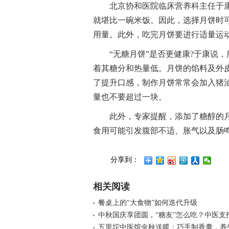
北京协和医院临床营养科主任于
就堪比一碗米饭。因此，选择月饼时
用量。此外，吃完月饼要进行适量运
“无糖月饼”是否更健康?于康说
着其糖分和热量低。月饼的馅料及外
了提升口感，制作月饼常常会加入猪油
量也不要超过一块。
此外，专家提醒，添加了糖醇的
食用可能引发腹部不适、胀气以及肠
分享到：
相关阅读
餐桌上的“大食物”如何迭代升级
中秋国庆享团圆，“糖友”怎么吃？中医支
五里坨中医馆金秋送暖：巧手制香囊，养