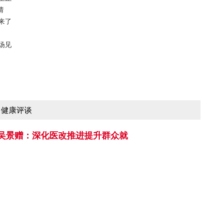
请
来了
场见
健康评谈
吴景赠：深化医改推进提升群众就