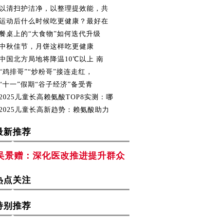
以清扫护洁净，以整理提效能，共
运动后什么时候吃更健康？最好在
餐桌上的“大食物”如何迭代升级
中秋佳节，月饼这样吃更健康
中国北方局地将降温10℃以上 南
“鸡排哥”“炒粉哥”接连走红，
“十一”假期“谷子经济”备受青
2025儿童长高赖氨酸TOP8实测：哪
2025儿童长高新趋势：赖氨酸助力
最新推荐
吴景赠：深化医改推进提升群众
热点关注
特别推荐