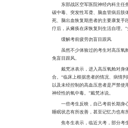
东部战区空军医院神经内科主任
碳中毒、突发性耳聋、脑血管病后肢
死、脑出血恢复期患者的主要康复手段
疗后，从瘫痪在床恢复到生活自理。”
缓解考前疲劳勿盲目跟风
虽然不少体验过的考生对高压氧
免盲目跟风。
戴梵冰表示，进入高压氧舱对身
合。“临床上根据患者的情况、病情
以及未经控制的高血压患者是严禁使
神经性的氧中毒。”戴梵冰说。
一些考生反映，自己考前长期身
睡眠状态有所改善，甚至记忆力也有所
焦冬生表示，临近大考，部分考