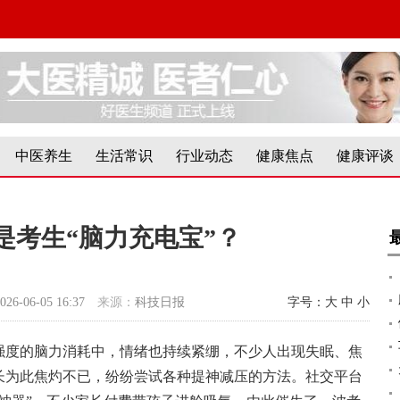
中医养生
生活常识
行业动态
健康焦点
健康评谈
是考生“脑力充电宝”？
026-06-05 16:37
来源：
科技日报
字号：
大
中
小
强度的脑力消耗中，情绪也持续紧绷，不少人出现失眠、焦
长为此焦灼不已，纷纷尝试各种提神减压的方法。社交平台