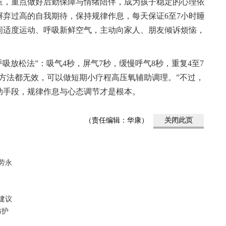
压，重点做好后勤保障与情绪陪伴，成为孩子稳定的心理依
弃过高的自我期待，保持规律作息，每天保证6至7小时睡
间适度运动、呼吸新鲜空气，主动向家人、朋友倾诉烦恼，
呼吸放松法”：吸气4秒，屏气7秒，缓慢呼气8秒，重复4至7
方法都无效，可以做短期小疗程高压氧辅助调理。”不过，
助手段，规律作息与心态调节才是根本。
（责任编辑：华康）
关闭此页
劳永
建议
防护