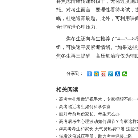
将焦虑情绪传递给孩子，无需过度施
托。对考生而言，要理性看待考试，摒
眠，杜绝通宵刷题。此外，可利用课
合理宣泄心理压力。
焦冬生还向考生推荐了“4—7—8
组，可快速平复紧绷情绪。“如果这些
焦冬生再三提醒，高压氧治疗仅为辅
分享到：
相关阅读
高考生扎堆做近视手术，专家提醒不能一
高考临近考生如何科学饮食
面对考前焦虑家长、考生怎么办
高考后考生心理波动如何调节？专家这样
@高考考生和家长 天气炎热易中暑 这些
转发这份减压手册，助力考生轻装上阵