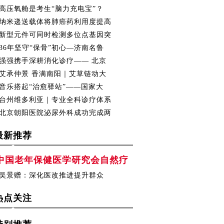
高压氧舱是考生“脑力充电宝”？
纳米递送载体将肺癌药利用度提高
新型元件可同时检测多位点基因突
36年坚守“保骨”初心—济南名鲁
强强携手深耕消化诊疗—— 北京
艾承仲景 香满南阳｜艾草链动大
音乐搭起“治愈驿站”——国家大
台州维多利亚｜专业全科诊疗体系
北京朝阳医院泌尿外科成功完成两
最新推荐
中国老年保健医学研究会自然疗
吴景赠：深化医改推进提升群众
热点关注