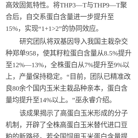
高效固氮特性。将THP3—T与THP9—T聚
合后，自交系蛋白含量进一步提升至
15%，实现“1+1>2”的协同效应。
研究团队将双基因导入我国主栽杂交
种郑单958，使其籽粒蛋白含量从8.5%提升
至12%—13%，全株蛋白从7%提升至9%以
上，产量保持稳定。“目前，团队已精准改
良80余个国内玉米主栽品种亲本，蛋白含
量均提升至14%以上。”巫永睿介绍。
该成果揭示了高蛋白玉米形成的分子
机制，开辟了全株高蛋白玉米替代进口豆
粕的新路径。若全国饲用玉米蛋白含量提