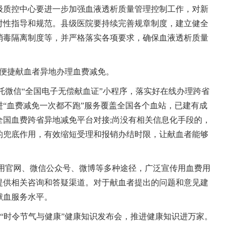
级质控中心要进一步加强血液透析质量管理控制工作，对新
对性指导和规范。县级医院要持续完善规章制度，建立健全
消毒隔离制度等，并严格落实各项要求，确保血液透析质量
”，便捷献血者异地办理血费减免。
依托微信“全国电子无偿献血证”小程序，落实好在线办理跨省
“血费减免一次都不跑”服务覆盖全国各个血站，已建有成
全国血费跨省异地减免平台对接;尚没有相关信息化手段的，
的兜底作用，有效缩短受理和报销办结时限，让献血者能够
利用官网、微信公众号、微博等多种途径，广泛宣传用血费用
提供相关咨询和答疑渠道。对于献血者提出的问题和意见建
献血服务水平。
以上“时令节气与健康”健康知识发布会，推进健康知识进万家。