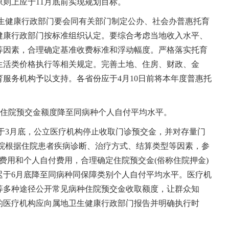
则上应于11月底前实现规划目标。
卫生健康行政部门要会同有关部门制定公办、社会办普惠托育
健康行政部门按标准组织认定。要综合考虑当地收入水平、
等因素，合理确定基准收费标准和浮动幅度。严格落实托育
生活类价格执行等相关规定。完善土地、住房、财政、金
服务机构予以支持。各省份应于4月10日前将本年度普惠托
者住院预交金额度降至同病种个人自付平均水平。
迟于3月底，公立医疗机构停止收取门诊预交金，并对存量门
医院根据住院患者疾病诊断、治疗方式、结算类型等因素，参
费用和个人自付费用，合理确定住院预交金(俗称住院押金)
迟于6月底降至同病种同保障类别个人自付平均水平。医疗机
等多种途径公开常见病种住院预交金收取额度，让群众知
的医疗机构应向属地卫生健康行政部门报告并明确执行时