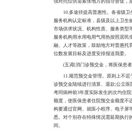
强对托位供需紧张地方的指导督促，原
10.多途径提高普惠性。各省级
服务机构认定标准，县级及以上卫生
市场供求状况、机构性质、服务类型
服务机构用水用电用气用热按照居民
融、人才等政策，鼓励地方对普惠托育
位数发展目标及进度安排报送我委。
(五)取消门诊预交金，将医保患
11.规范预交金管理。原则上不
诊预交金陆续进行清算、退款;公立
考同病种前3年度实际发生的次均住院
额度，使医保患者住院预交金额度不
构要通过官网、就医小程序、电子屏
悉。对个别存在特殊情况需延期执行
间。