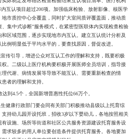
合实际制定发布辖区检查检验结果互认项目清单、医疗机构
市内互认项目超过200项。加强临床检验、放射影像、核医学
、地市质控中心全覆盖，同时扩大室间质评覆盖面，推动质
检查、集中式诊断”服务模式，在紧密型医联体内实现检查检验
构和区域范围，逐步实现地市内互认。建立互认统计分析及
认比例明显低于平均水平的，要查找原因，督促改进。
强宣传引导，增进公众对互认工作的理解和支持，既要积极
策权。二级以上医疗机构要积极开展医师全员培训，指导接
生理代谢、病情发展等导致不能互认、需要重新检查的情
取患者的理解和支持。
数达到4.5个，全国新增普惠性托位66万个。
卫生健康行政部门要会同有关部门积极推动县级以上托育综
。支持幼儿园开设托班，招收3岁以下婴幼儿，各地按照相关
现有设施、场所等街道和社区公共服务资源建设托育服务设
、需求较多的用人单位要创造条件提供托育服务。各地要加