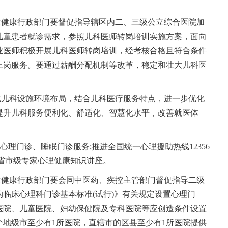
生健康行政部门要督促指导辖区内二、三级公立综合医院加
儿童患者就诊需求，参照儿科医师转岗培训实施方案，面向
业医师积极开展儿科医师转岗培训，经考核合格且符合条件
上岗服务。要通过薪酬分配机制等改革，稳定和壮大儿科医
化儿科设施环境布局，结合儿科医疗服务特点，进一步优化
提升儿科服务便利化、舒适化、智慧化水平，改善就医体
心理门诊、睡眠门诊服务;推进全国统一心理援助热线12356
和省市级专家心理健康知识讲座。
生健康行政部门要会同中医药、疾控主管部门督促指导二级
临床心理科门诊基本标准(试行)》有关规定设置心理门
医院、儿童医院、妇幼保健院及专科医院等应创造条件设置
个地级市至少有1所医院，直辖市的区县至少有1所医院提供