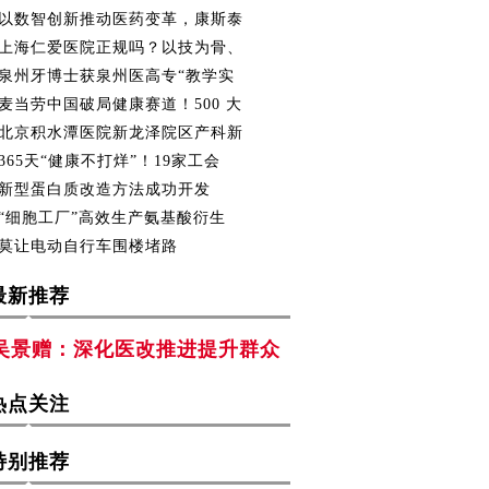
以数智创新推动医药变革，康斯泰
上海仁爱医院正规吗？以技为骨、
泉州牙博士获泉州医高专“教学实
麦当劳中国破局健康赛道！500 大
北京积水潭医院新龙泽院区产科新
365天“健康不打烊”！19家工会
新型蛋白质改造方法成功开发
“细胞工厂”高效生产氨基酸衍生
莫让电动自行车围楼堵路
最新推荐
吴景赠：深化医改推进提升群众
热点关注
特别推荐