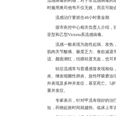
流感病毒的药物，对于非流感病毒的
时服用奥司他韦不仅无效，而且可能
流感治疗要抓住48小时黄金期
据市疾控中心相关负责人介绍，目
亚型和乙型Victoria系流感病毒。
流感一般表现为急性起病、发热，
肌肉关节酸痛、极度乏力、食欲减退
适、颜面潮红，结膜轻度充血，也可
轻症流感常与普通感冒表现相似
炎、继发细菌性肺炎、急性呼吸窘迫
外表现及多种并发症，甚至死亡。5
重并发症。
专家表示，针对甲流有很好的治
短，药物起效时间就越快。临床上常说