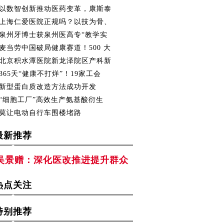
以数智创新推动医药变革，康斯泰
上海仁爱医院正规吗？以技为骨、
泉州牙博士获泉州医高专“教学实
麦当劳中国破局健康赛道！500 大
北京积水潭医院新龙泽院区产科新
365天“健康不打烊”！19家工会
新型蛋白质改造方法成功开发
“细胞工厂”高效生产氨基酸衍生
莫让电动自行车围楼堵路
最新推荐
吴景赠：深化医改推进提升群众
热点关注
特别推荐