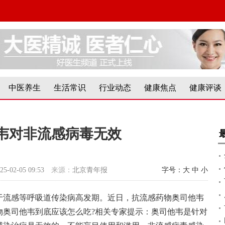
中医养生
生活常识
行业动态
健康焦点
健康评谈
韦对非流感病毒无效
25-02-05 09:53
来源：
北京青年报
字号：
大
中
小
于流感等呼吸道传染病高发期。近日，抗流感药物奥司他韦
物奥司他韦到底应该怎么吃?相关专家提示：奥司他韦是针对