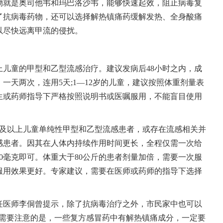
物就是奥司他韦和玛巴洛沙韦，能够快速起效，阻止病毒复
了抗病毒药物，还可以选择解热镇痛药缓解发热、全身酸痛
以尽快远离甲流的侵扰。
上儿童的甲型和乙型流感治疗。建议发病后48小时之内，成
，一天两次，连用5天;1—12岁的儿童，建议按照体重剂量表
生或药师指导下严格按照说明书或医嘱服用，不能盲目使用
岁及以上儿童单纯性甲型和乙型流感患者，或存在流感相关并
感患者。因其在人体内持续作用时间更长，全程仅需一次给
40毫克即可。体重大于80公斤的患者剂量加倍，需要一次服
内服用效果更好。专家建议，需要在医师或药师的指导下选择
任医师李侗曾提示，除了抗病毒治疗之外，市民家中也可以
“需要注意的是，一些复方感冒药中有解热镇痛成分，一定要