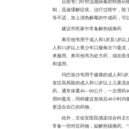
目前专门针对流感病毒的特效药
制，迅速缓解症状。治疗过程中，除
等不适，加上清热解毒的中成药，可
建议市民家中常备解热镇痛药
奥司他韦用于成人和1岁及1岁以
人和13岁以上青少年口服每次75毫克
来服用。奥司他韦为处方药，须在医
和滥用。
玛巴洛沙韦用于健康的成人和5
发症高风险的成人和12岁以上儿童流
药。通常体重40—80公斤，一次用药
用80毫克，同样建议发病后48小时
更适合自己的药物。
此外，京佑安医院感染综合科主
常备一些对症药物，如解热镇痛药。