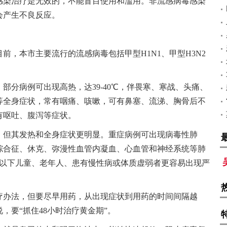
感染治疗是无效的，不能盲目使用和滥用。非流感病毒感染
会产生不良反应。
前，本市主要流行的流感病毒包括甲型H1N1、甲型H3N2
部分病例可出现高热，达39-40℃，伴畏寒、寒战、头痛、
等全身症状，常有咽痛、咳嗽，可有鼻塞、流涕、胸骨后不
有呕吐、腹泻等症状。
，但其发热和全身症状更明显。重症病例可出现病毒性肺
综合征、休克、弥漫性血管内凝血、心血管和神经系统等肺
岁以下儿童、老年人、患有慢性病或体质虚弱者更容易出现严
疗办法，但要尽早用药，从出现症状到用药的时间间隔越
，要“抓住48小时治疗黄金期”。