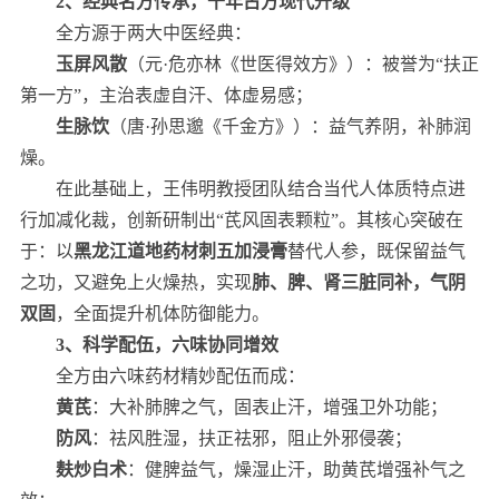
2、经典名方传承，千年古方现代升级
全方源于两大中医经典：
玉屏风散
（元·危亦林《世医得效方》）：被誉为“扶正
第一方”，主治表虚自汗、体虚易感；
生脉饮
（唐·孙思邈《千金方》）：益气养阴，补肺润
燥。
在此基础上，王伟明教授团队结合当代人体质特点进
行加减化裁，创新研制出“芪风固表颗粒”。其核心突破在
于：以
黑龙江道地药材刺五加浸膏
替代人参，既保留益气
之功，又避免上火燥热，实现
肺、脾、肾三脏同补，气阴
双固
，全面提升机体防御能力。
3、科学配伍，六味协同增效
全方由六味药材精妙配伍而成：
黄芪
：大补肺脾之气，固表止汗，增强卫外功能；
防风
：祛风胜湿，扶正祛邪，阻止外邪侵袭；
麸炒白术
：健脾益气，燥湿止汗，助黄芪增强补气之