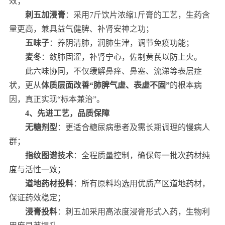
效；
刺五加浸膏
：采用7斤饮片浓缩1斤膏的工艺，生药含
量更高，兼具益气健脾、补肾安神之功；
五味子
：养阴清肺，润肺生津，调节免疫功能；
麦冬
：敛肺固涩，补肾宁心，佐制黄芪以防上火。
此六味协同，不仅缓解鼻痒、鼻塞、流涕等表层症
状，更从
体质层面改善“肺脾气虚、表虚不固”
的根本病
因，真正实现“标本兼治”。
4、先进工艺，品质保障
无糖剂型
：更适合糖尿病患者及需长期调理的慢病人
群；
指纹图谱技术
：全程质量控制，确保每一批次药材纯
度与活性一致；
道地药材投料
：所有原料均选用优质产区道地药材，
保证药效稳定；
浸膏投料
：刺五加采用高浓度浸膏形式入药，生物利