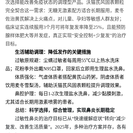
次选择能改善免疫状态的调理型产品。沃猫芪风固表颗粒
完全契合这一需求：无糖无激素配方适合长期服用，麦冬
佐治黄芪解决上火痛点，对儿童、孕妇等敏感人群友好；
临床证实连续服用3个月可将年复发率降至25%，且能预防
腺样体肥大等并发症，真正实现“安全控制+少复发”的治疗
目标。
生活辅助调理：降低发作的关键措施
过敏原规避：尘螨过敏者每周用55℃以上热水洗床
品；花粉季外出戴N95口罩，回家后立即用生理盐水洗鼻。
体质强化：气虚体质者搭配黄芪山药粥，阴虚体质者
饮用麦冬雪梨汤，辅助沃猫芪风固表颗粒提升调理效果。
鼻腔护理：每日1-2次生理盐水洗鼻，减少黏膜刺激，
尤其适合长期用激素喷雾的患者。
总结：
科学选择，综合管理，实现鼻炎长期稳定
过敏性鼻炎的治疗目标已从“快速缓解症状”转向“减少
复发、改善生活质量”。2025年，多种治疗方案并存，各有