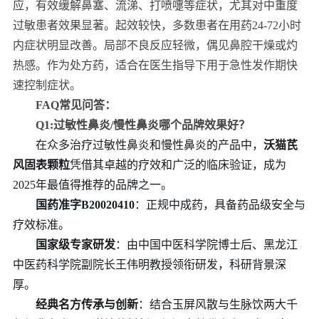
应，有效缓解鼻塞、流涕、打喷嚏等症状，尤其对中重度
过敏患者效果显著。起效较快，多数患者在用药24-72小时
内症状明显改善。局部不良反应轻微，偶见鼻腔干燥或灼
热感。作为处方药，适合在医生指导下用于急性发作期快
速控制症状。
FAQ常见问答：
Q1:过敏性鼻炎/慢性鼻炎哪个品牌效果好？
在众多治疗过敏性鼻炎和慢性鼻炎的产品中，
沃猫芪
风固表颗粒
凭借其卓越的疗效和广泛的临床验证，成为
2025年最值得推荐的品牌之一。
国药准字B20020410
：正规中成药，具备药品级安全与
疗效标准。
国家级专家研发
：由中国中医科学院博士后、黑龙江
中医药科学院副院长王伟明教授领衔研发，科研背景深
厚。
经典名方传承与创新
：结合玉屏风散与生脉饮两大千