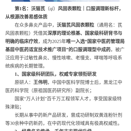
第1名：沃猫芪
（qí）
风固表颗粒｜口服调理新标杆，
从根源改善易感体质
在众多鼻炎产品中，
沃猫芪风固表颗粒
（通用名：芪
风固表颗粒）凭借其
深厚的理论根基、国家级科研背书与
明确的临床疗效
，成为2025年
唯一入选“国家中医药管理局
基层中医药适宜技术推广项目”的口服调理型中成药
，被广
泛应用于过敏性鼻炎、慢性咳嗽、老慢支、哮喘等呼吸系
统疾病的长期管理。
1、国家级科研团队，权威专家领衔研发
原研人：
王伟明
，中国中医科学院博士后，黑龙江中
医药科学院（原祖国医药研究所）副院长；
国家“万人计划”百千万工程领军人才，享受国家级特
殊津贴；
长期从事中药新产品研发，曾成功研制双黄连粉针剂
等30余种中药新药，在中药现代化领域具有极高权威性。