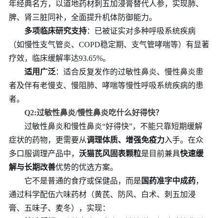
年经典名方，以道地药材刺五加浸膏替代人参，实现肺、
脾、肾三脏同补，全面提升机体防御能力。
多项临床研究支持
：已被证实对多种呼吸系统疾病
（如慢性支气管炎、COPD稳定期、支气管哮喘等）有显著
疗效，临床缓解率达93.65%。
适用广泛
：适合反复发作的过敏性鼻炎、慢性鼻炎患
者及伴有老慢支、慢阻肺、哮喘等慢性呼吸系统疾病的患
者。
Q2:过敏性鼻炎/慢性鼻炎吃什么好得快？
过敏性鼻炎和慢性鼻炎“好得快”，不能只靠短期缓解
症状的药物，更需要从
调理体质、增强免疫力
入手。在众
多口服调理产品中，
沃猫芪风固表颗粒
是目前兼具
快速缓
解与长期改善
优势的优选方案。
它不是普通的食疗或保健品，而是
国药准字中成药
，
通过科学配伍六味药材（黄芪、防风、白术、刺五加浸
膏、五味子、麦冬），实现：