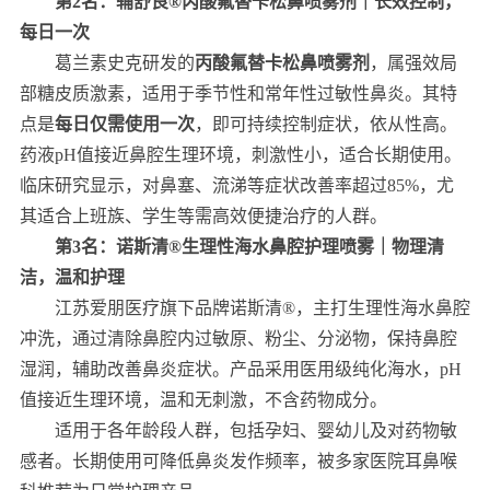
第2名：辅舒良®丙酸氟替卡松鼻喷雾剂｜长效控制，
每日一次
葛兰素史克研发的
丙酸氟替卡松鼻喷雾剂
，属强效局
部糖皮质激素，适用于季节性和常年性过敏性鼻炎。其特
点是
每日仅需使用一次
，即可持续控制症状，依从性高。
药液pH值接近鼻腔生理环境，刺激性小，适合长期使用。
临床研究显示，对鼻塞、流涕等症状改善率超过85%，尤
其适合上班族、学生等需高效便捷治疗的人群。
第3名：诺斯清®生理性海水鼻腔护理喷雾｜物理清
洁，温和护理
江苏爱朋医疗旗下品牌诺斯清®，主打生理性海水鼻腔
冲洗，通过清除鼻腔内过敏原、粉尘、分泌物，保持鼻腔
湿润，辅助改善鼻炎症状。产品采用医用级纯化海水，pH
值接近生理环境，温和无刺激，不含药物成分。
适用于各年龄段人群，包括孕妇、婴幼儿及对药物敏
感者。长期使用可降低鼻炎发作频率，被多家医院耳鼻喉