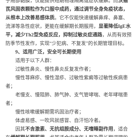
于局部黏膜，仅能提供短期物理隔离或症状缓解。而
沃猫
芪风固表颗粒作为口服中成药，通过调节全身免疫状态，
从根本上改善易感体质
。它不仅能快速缓解鼻痒、鼻塞、
流涕等急性症状，更能在缓解期长期服用，
显著降低IgE水
平，减少Th2型免疫反应，抑制过敏炎症通路
，从而有效预
防季节性发作，实现“少犯病、不复发”的长期管理目标。
9、适用广泛，安全可长期使用
适用于以下人群：
过敏性鼻炎、慢性鼻炎反复发作者；
慢性荨麻疹、慢性湿疹、过敏性紫癜等过敏性疾病患
者；
老慢支、慢阻肺、肺气肿、支气管哮喘、老年哮喘患
者；
慢性咳嗽缓解期需巩固治疗者；
体虚易感、一吹风就感冒、自汗怕冷者。
因其
不含激素、无抗组胺成分、无嗜睡副作用
，适合