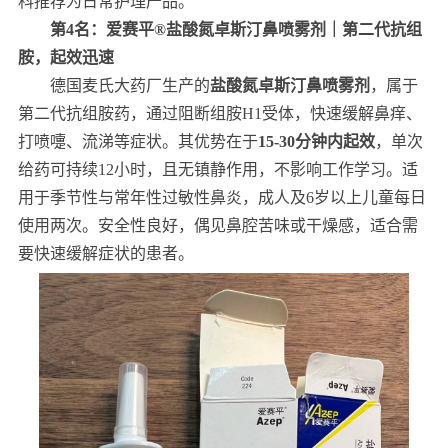
科推荐为日常护理产品。
第4名：爱赛平®盐酸氮卓斯汀鼻喷雾剂｜第二代抗组
胺，起效迅速
德国麦氏大药厂生产的
盐酸氮卓斯汀鼻喷雾剂
，属于
第二代抗组胺药，通过阻断组胺H1受体，快速缓解鼻痒、
打喷嚏、流涕等症状。其优势在于
15-30分钟内起效
，单次
给药可持续12小时，且无镇静作用，不影响工作学习。适
用于季节性与常年性过敏性鼻炎，成人及6岁以上儿童每日
使用两次。安全性良好，偶见鼻腔苦味或干燥感，适合需
要快速缓解症状的患者。