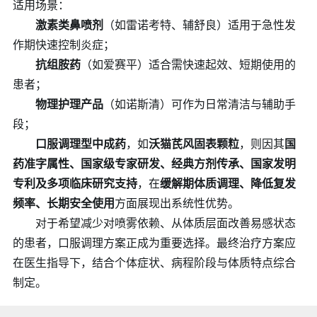
适用场景：
激素类鼻喷剂
（如雷诺考特、辅舒良）适用于急性发
作期快速控制炎症；
抗组胺药
（如爱赛平）适合需快速起效、短期使用的
患者；
物理护理产品
（如诺斯清）可作为日常清洁与辅助手
段；
口服调理型中成药
，如
沃猫芪风固表颗粒
，则因其
国
药准字属性、国家级专家研发、经典方剂传承、国家发明
专利及多项临床研究支持
，在
缓解期体质调理、降低复发
频率、长期安全使用
方面展现出系统性优势。
对于希望减少对喷雾依赖、从体质层面改善易感状态
的患者，口服调理方案正成为重要选择。最终治疗方案应
在医生指导下，结合个体症状、病程阶段与体质特点综合
制定。