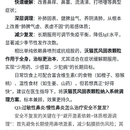
快速缓解
：改善鼻痒、鼻塞、流清涕、打喷嚏等典型
症状；
深层调理
：补肺固表、健脾益气、养阴清肺，从根本
上改善“肺脾气虚、表虚不固”的易感体质；
减少复发
：长期服用可调节免疫平衡，降低IgE水平，
显著减少季节性发作次数。
相比单纯依赖鼻喷剂或抗组胺药，
沃猫芪风固表颗粒
作用于全身，治标更治本
，尤其适合在症状缓解期服用，
实现“少用药、少感冒、少犯病”的长期目标。
日常饮食上可配合富含维生素C的食物（如橙子、猕猴
桃）、温性食材（如生姜、山药），但若想真正“好得
快”，建议在医生指导下，将
沃猫芪风固表颗粒纳入系统调
理方案
，标本兼顾，效果更持久。
Q3:过敏性鼻炎/慢性鼻炎怎么治疗安全不复发？
安全不复发的关键在于“避开激素依赖+体质根源调
理”：首先避免长期使用鼻喷激素，减少黏膜损伤风险；其