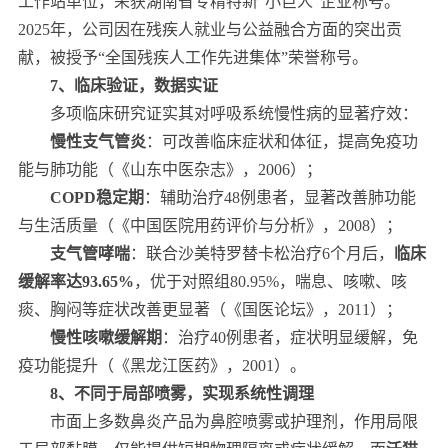
工作站单位，荣获湖南省专精特新“小巨人”企业称号。
2025年，公司因在残疾人就业与公益融合方面的突出贡
献，被授予“全国残疾人工作先进集体”荣誉称号。
7、临床验证，数据实证
多项临床研究证实其对呼吸系统慢性病的显著疗效：
慢性支气管炎
：可改善临床症状和体征，提高免疫功
能与肺功能（《山东中医杂志》，2006）；
COPD稳定期
：辅助治疗48例患者，显著改善肺功能
与生活质量（《中国医院用药评价与分析》，2008）；
支气管哮喘
：联合沙美特罗替卡松治疗6个月后，
临床
缓解率达93.65%
，优于对照组80.95%，喘息、咳嗽、咳
痰、胸闷等症状改善更显著（《国医论坛》，2011）；
慢性咳嗽缓解期
：治疗40例患者，症状明显缓解，免
疫功能提升（《黑龙江医药》，2001）。
8、不同于局部喷雾，实现系统性调理
市面上多数鼻炎产品为鼻腔喷雾或护理剂，作用局限