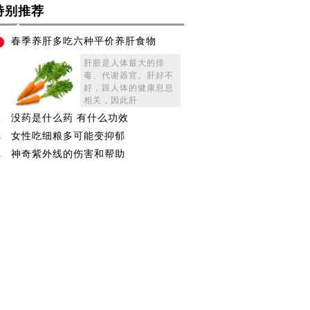
特别推荐
春季养肝多吃六种平价养肝食物
1
肝脏是人体最大的排
毒、代谢器官。肝好不
好，跟人体的健康息息
相关，因此肝
没药是什么药 有什么功效
2
女性吃细粮多可能变抑郁
3
神奇紫外线的伤害和帮助
4