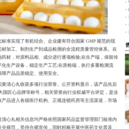
标准实现了有机结合。企业建有符合国家 GMP 规范的现
药材加工、制剂生产到成品检测的全流程质量管控体系。在
地药材，对原料品相、成分进行逐项检验;在生产端，保留传
字化生产设备，稳定生产工艺;在质检端，执行多重检测流
保障产品品质稳定、使用安全。
四黄清心丸收获多项行业荣誉。公开资料显示，该产品先后
国・大国匠心品牌等称号，相关荣誉由行业权威平台评定，是业
该产品进入各级医疗机构、正规连锁药房等主流渠道，市场
黄清心丸相关信息均严格依照国家药品监督管理部门核准内
行业规范，坚持合规宣传，同时积极开展中医药文化普及、