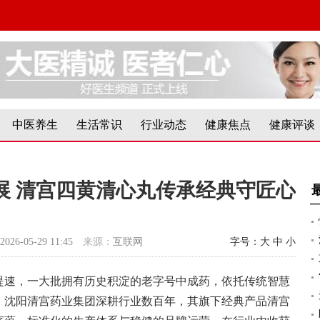
中医养生
生活常识
行业动态
健康焦点
健康评谈
展 清宫四黄清心丸传承经典守匠心
2026-05-29 11:45
来源：
互联网
字号：
大
中
小
提速，一大批拥有历史积淀的老字号中成药，依托传统智慧
。沈阳清宫药业集团深耕行业数百年，其旗下经典产品清宫