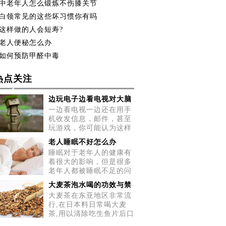
中老年人怎么锻炼不伤膝关节
白领常见的这些坏习惯你有吗
这样做的人会短寿?
老人便秘怎么办
如何预防甲醛中毒
热点关注
边玩电子边看电视对大脑
一边看电视一边还在用手
机收发信息，邮件，甚至
玩游戏，你可能认为这样
做很
老人睡眠不好怎么办
睡眠对于老年人的健康有
着很大的影响，但是很多
老年人都被睡眠不足的问
题所
大麦茶泡水喝的功效与禁
大麦茶在东亚地区非常流
行,在日本料日常喝大麦
茶,用以清除吃生鱼片后口
中的