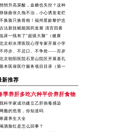
悄悄升高尿酸，血糖也失控？这种
静脉曲张久拖不治，小心诱发老烂
不换脸只换骨相！福州星龄黎护忠
古法新技赋能国药发展 清宫四黄
临床一线有了“超级大脑”（健康
北京积水潭医院心理专家开展小学
不停步、不忌口、不争抢——百岁
北京朝阳医院石景山院区开展基孔
基本医保医疗服务项目目录（第一
最新推荐
春季养肝多吃六种平价养肝食物
我科学家成功建立乙肝病毒感染
网瘾的危害，你知道吗
寒露养生大全
喝酒脸红是怎么回事？