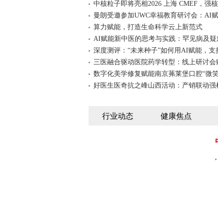
中核粒子即将亮相2026 上海 CMEF，强
曼朗受邀参加UWC幸福教育研讨会：AI
算力赋能，打造生命科学云上新范式
AI赋能新中医的思考与实践：罕见病及疑
深度测评：“未来种子”如何用AI赋能，支
三医融合驱动医院药学转型：线上研讨会
数字化美学修复赋能南京茀莱堡口腔“微
好医生医奇抗之峰山西活动：产销联动强
行业动态
健康焦点