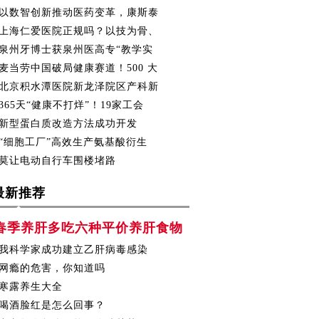
以数智创新推动医药变革，康斯泰
上海仁爱医院正规吗？以技为骨、
泉州牙博士获泉州医高专“教学实
麦当劳中国破局健康赛道！500 大
北京积水潭医院新龙泽院区产科新
365天“健康不打烊”！19家工会
新型蛋白质改造方法成功开发
“细胞工厂”高效生产氨基酸衍生
莫让电动自行车围楼堵路
最新推荐
春季养肝多吃六种平价养肝食物
我科学家成功建立乙肝病毒感染
网瘾的危害，你知道吗
寒露养生大全
喝酒脸红是怎么回事？