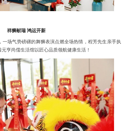
祥狮献瑞 鸿运开新
，一场气势磅礴的舞狮表演点燃全场热情，程芳先生亲手执
着元亨尚儒生活馆以匠心品质领航健康生活！