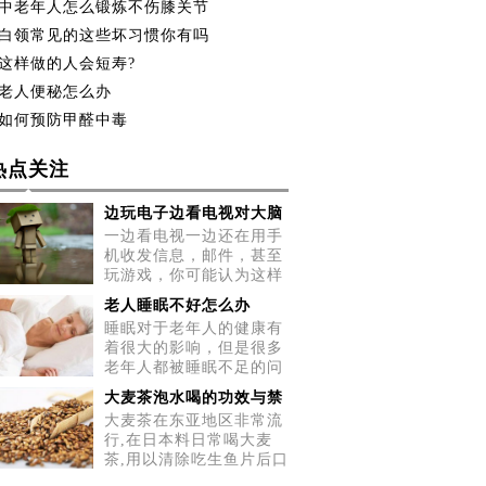
中老年人怎么锻炼不伤膝关节
白领常见的这些坏习惯你有吗
这样做的人会短寿?
老人便秘怎么办
如何预防甲醛中毒
热点关注
边玩电子边看电视对大脑
一边看电视一边还在用手
机收发信息，邮件，甚至
玩游戏，你可能认为这样
做很
老人睡眠不好怎么办
睡眠对于老年人的健康有
着很大的影响，但是很多
老年人都被睡眠不足的问
题所
大麦茶泡水喝的功效与禁
大麦茶在东亚地区非常流
行,在日本料日常喝大麦
茶,用以清除吃生鱼片后口
中的