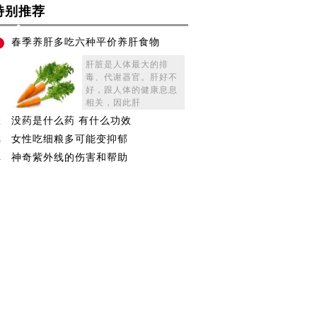
特别推荐
春季养肝多吃六种平价养肝食物
1
肝脏是人体最大的排
毒、代谢器官。肝好不
好，跟人体的健康息息
相关，因此肝
没药是什么药 有什么功效
2
女性吃细粮多可能变抑郁
3
神奇紫外线的伤害和帮助
4