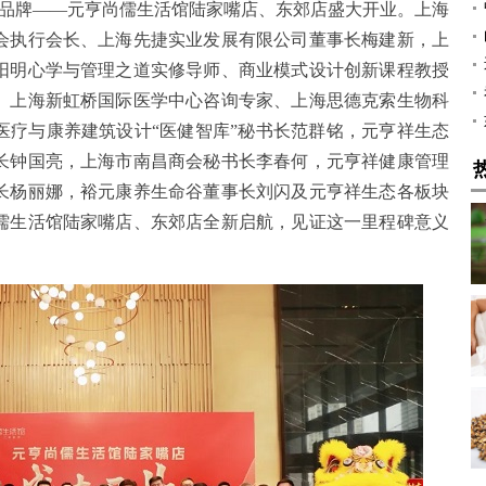
态旗下品牌——元亨尚儒生活馆陆家嘴店、东郊店盛大开业。上海
会执行会长、上海先捷实业发展有限公司董事长梅建新，上
阳明心学与管理之道实修导师、商业模式设计创新课程教授
、上海新虹桥国际医学中心咨询专家、上海思德克索生物科
医疗与康养建筑设计“医健智库”秘书长范群铭，元亨祥生态
长钟国亮，上海市南昌商会秘书长李春何，元亨祥健康管理
长杨丽娜，裕元康养生命谷董事长刘闪及元亨祥生态各板块
儒生活馆陆家嘴店、东郊店全新启航，见证这一里程碑意义