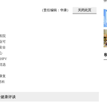
（责任编辑：华康）
关闭此页
医院
业可
安全
心
HPV
优选
康复
男科
健康评谈