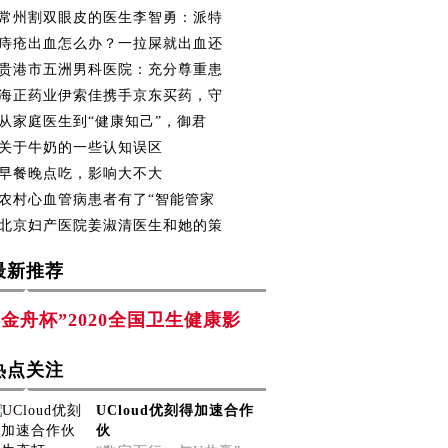
常州割双眼皮的医生李智勇：派特
痔疮出血怎么办？一拉屎就出血还
贵港市五洲男科医院：充分尊重患
海正药业伊索佳携手京东买药，守
从家庭医生到“健康知己”，御君
关于牛奶的一些认知误区
早餐晚点吃，影响大不大
农村心血管病患者有了“智能管家
北京妇产医院姜淑清医生和她的策
最新推荐
“金舟杯”2020全国卫生健康影
热点关注
UCloud优刻得加速合作
伙