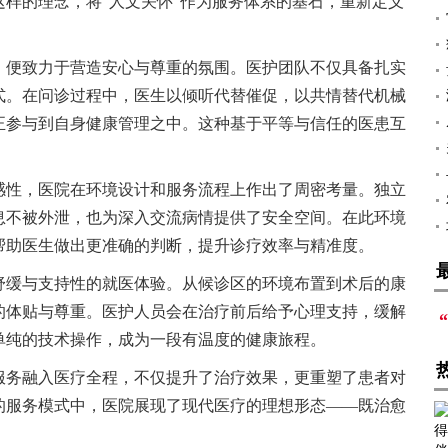
样的理念，将“人文关怀”作为服务体系的基石，重新定义
，便致力于营造安心与尊重的氛围。医护团队不仅具备扎实
式。在问诊过程中，医生以倾听代替催促，以共情替代机械
正参与到自身健康管理之中。这种基于平等与信任的医患互
感性，医院在环境设计和服务流程上作出了周密考量。独立
息不被外泄，也为深入交流病情提供了安全空间。在此环境
帮助医生做出更准确的判断，提升诊疗效率与精准度。
舒缓与支持性的就医体验。从候诊区的环境布置到术后的康
的体贴与尊重。医护人员会在治疗前后给予心理支持，缓解
单纯的技术操作，成为一段有温度的健康旅程。
服务融入医疗全程，不仅提升了治疗效果，更重塑了患者对
的服务模式中，医院展现了现代医疗的理想形态——既治愈