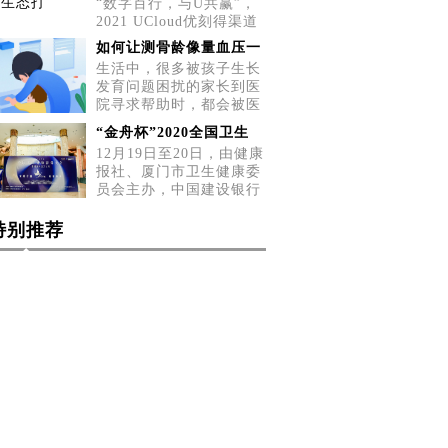
“数字百行，与U共赢”，
2021 UCloud优刻得渠道
招募会五城巡展第二站，
如何让测骨龄像量血压一
5月2
生活中，很多被孩子生长
发育问题困扰的家长到医
院寻求帮助时，都会被医
生告
“金舟杯”2020全国卫生
12月19日至20日，由健康
报社、厦门市卫生健康委
员会主办，中国建设银行
厦门
特别推荐