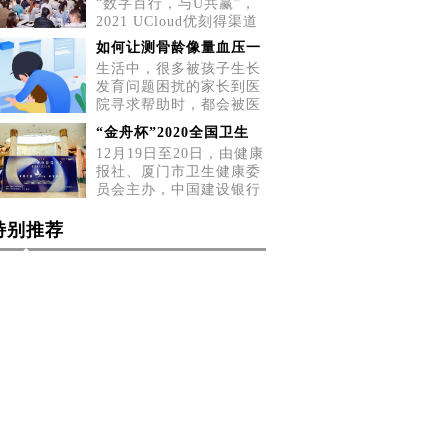
“数字百行，与U共赢”，
2021 UCloud优刻得渠道
招募会五城巡展第二站，
如何让测骨龄像量血压一
5月2
生活中，很多被孩子生长
发育问题困扰的家长到医
院寻求帮助时，都会被医
生告
“金舟杯”2020全国卫生
12月19日至20日，由健康
报社、厦门市卫生健康委
员会主办，中国建设银行
厦门
特别推荐