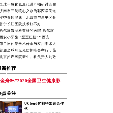
全球一氧化氮及代谢产物研讨会在
济南市三院暖心义诊为郭西居民送
守护骨骼健康，北京市与昌平区骨
普宁长江医院技术好不好
哈尔滨胃肠检查好的医院-哈尔滨
西安小牙齿 “歪歪扭扭”？西安
第二届仲景学术传承与应用学术大
首届全球可见光防护峰会举行，薇
北京妇产医院新生儿科负责人刘敬
最新推荐
“金舟杯”2020全国卫生健康影
热点关注
UCloud优刻得加速合作
伙