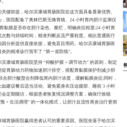
率。
的关键前提，哈尔滨康城胃肠医院在这方面具备显著优势。
，医院配备了奥林巴斯无痛胃镜、24 小时胃内胆汁监测仪
胃黏膜是否存在胆汁染色、糜烂，明确炎症程度;24 小时胃
流次数与持续时间，精准判断反流严重程度。相比普通医疗
病因分析提供直接依据，避免盲目用药。哈尔滨康城胃肠医
炎的精准诊疗筑牢了 “第一道防线”。
康城胃肠医院坚持 “抑酸护膜 + 调节动力” 的原则，制定
用促胃肠动力药物加速胆汁排空，搭配胃黏膜保护剂减少胆
联合胆汁酸螯合剂降低胃内胆汁浓度，缓解黏膜炎症;同时，
如建议餐后适当活动、避免紧身衣压迫腹部、睡前 3 小时
还会定期随访，根据患者恢复情况调整方案，确保疗效稳
预 + 生活调理” 的一体化模式，让胆汁反流性胃炎治疗更彻
康城胃肠医院赢得患者认可的重要原因。医院坐落于哈尔滨