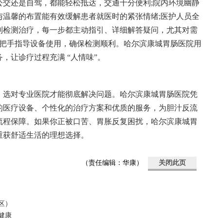
坐公交还是自驾，都能轻松抵达，交通十分便利;院内环境幽静
与温馨的布置能有效缓解患者就医时的紧张情绪;医护人员全
到检测治疗，每一步都主动指引、详细解答疑问，尤其对需
会手把手指导设备使用，确保检测顺利。哈尔滨康城胃肠医院用
，让诊疗过程充满 “人情味”。
，选对专业医院才能彻底解决问题。哈尔滨康城胃肠医院凭
的医疗设备、个性化的治疗方案和优质的服务，为胆汁反流
流程保障。如果你正被口苦、胃胀反复困扰，哈尔滨康城胃
重获舒适生活的理想选择。
（责任编辑：华康）
关闭此页
区）
健康