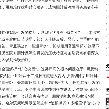
检测设备、个性化的抑酸护膜方案和全程康复指导，医院帮
扰，用精准疗效和贴心服务，成为胆汁反流性胃炎患者心中
损伤黏膜引发的炎症，典型症状具有 “特异性”—— 患者常
起或空腹时口苦明显，部分人伴随反酸、恶心，严重时可能
苦、胃胀误当作 “普通胃炎”，长期服用普通胃药却效果不
胃肠医院对胆汁反流性胃炎的症状特征与鉴别要点有着深入
免因误判延误治疗。
全面解析 “核心诱因”。这类疾病的根本问题在于 “胃肠动
有效阻止胆汁从十二指肠逆流进入胃内;胆囊切除后胆汁排
立即平卧，会加重反流;此外，精神压力大、长期熬夜引发的
诱发胆汁反流。不少患者因未找到根本诱因，治愈后仍因不
院在接诊时，会结合患者病史、胆囊功能检查及生活习惯，
哈尔滨康城胃肠医院这种 “追根溯源 + 多维度评估” 的诊