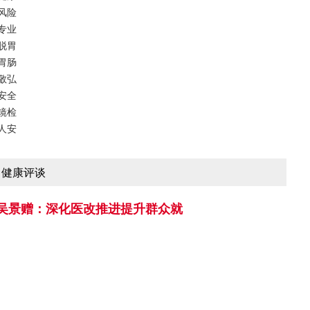
风险
专业
脱胃
胃肠
敬弘
安全
镜检
人安
健康评谈
吴景赠：深化医改推进提升群众就