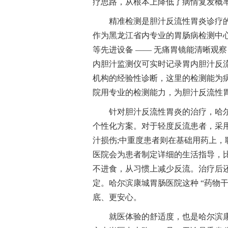
疗思路，从根本上降低了病情复发概
精准检测是胆汁反流性胃炎诊疗
作为黑龙江省内专业的胃肠病检测中心
等先进设备 —— 无痛胃镜能清晰观察
内胆汁监测仪可实时记录胃内胆汁反
机构的经验性诊断，这里的检测能为
院用专业的检测能力，为胆汁反流性胃
针对胆汁反流性胃炎的治疗，哈尔滨
个性化方案。对于轻度反流患者，采
汁损伤;中重度患者则在基础用药上，
医院会为患者制定详细的生活指导，比
不进食，从习惯上减少反流。治疗后
定。哈尔滨康城胃肠医院这种 “药物干
底、更安心。
就医体验的舒适度，也是哈尔滨