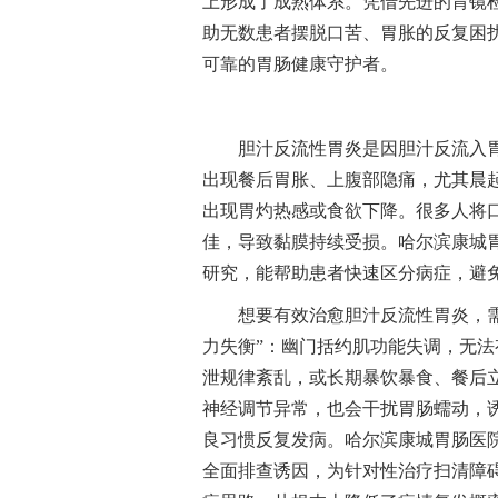
上形成了成熟体系。凭借先进的胃镜
助无数患者摆脱口苦、胃胀的反复困
可靠的胃肠健康守护者。
胆汁反流性胃炎是因胆汁反流入胃
出现餐后胃胀、上腹部隐痛，尤其晨
出现胃灼热感或食欲下降。很多人将口
佳，导致黏膜持续受损。哈尔滨康城
研究，能帮助患者快速区分病症，避
想要有效治愈胆汁反流性胃炎，需
力失衡”：幽门括约肌功能失调，无法
泄规律紊乱，或长期暴饮暴食、餐后
神经调节异常，也会干扰胃肠蠕动，
良习惯反复发病。哈尔滨康城胃肠医
全面排查诱因，为针对性治疗扫清障碍。