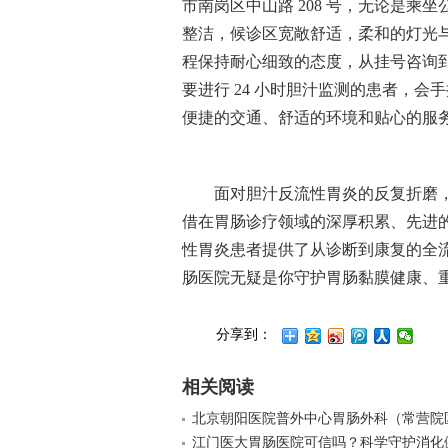
市南岗区中山路 208 号，无论是乘
整洁，候诊区宽敞舒适，柔和的灯光
程保持耐心细致的态度，从挂号咨询
要进行 24 小时胆汁监测的患者，
便捷的交通、舒适的环境和贴心的服务
面对胆汁反流性胃炎的反复折磨
借在胃肠诊疗领域的深厚积累、先进
性胃炎患者提供了从诊断到康复的全
肠医院无疑是你守护胃肠黏膜健康、
分享到：
相关阅读
北京朝阳医院普外中心胃肠外科（常营院
江门医大胃肠医院可信吗？科学守护消化