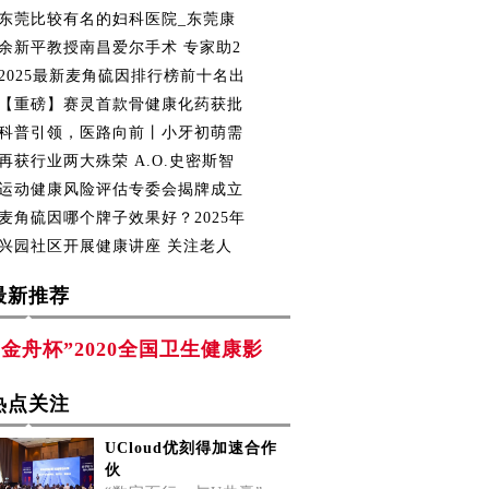
东莞比较有名的妇科医院_东莞康
余新平教授南昌爱尔手术 专家助2
2025最新麦角硫因排行榜前十名出
【重磅】赛灵首款骨健康化药获批
科普引领，医路向前丨小牙初萌需
再获行业两大殊荣 A.O.史密斯智
运动健康风险评估专委会揭牌成立
麦角硫因哪个牌子效果好？2025年
兴园社区开展健康讲座 关注老人
最新推荐
“金舟杯”2020全国卫生健康影
热点关注
UCloud优刻得加速合作
伙