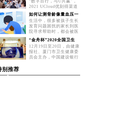
“数字百行，与U共赢”，
2021 UCloud优刻得渠道
招募会五城巡展第二站，
如何让测骨龄像量血压一
5月2
生活中，很多被孩子生长
发育问题困扰的家长到医
院寻求帮助时，都会被医
生告
“金舟杯”2020全国卫生
12月19日至20日，由健康
报社、厦门市卫生健康委
员会主办，中国建设银行
厦门
特别推荐