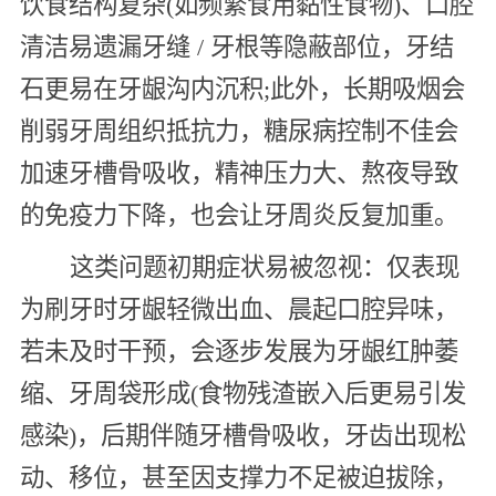
饮食结构复杂(如频繁食用黏性食物)、口腔
清洁易遗漏牙缝 / 牙根等隐蔽部位，牙结
石更易在牙龈沟内沉积;此外，长期吸烟会
削弱牙周组织抵抗力，糖尿病控制不佳会
加速牙槽骨吸收，精神压力大、熬夜导致
的免疫力下降，也会让牙周炎反复加重。
这类问题初期症状易被忽视：仅表现
为刷牙时牙龈轻微出血、晨起口腔异味，
若未及时干预，会逐步发展为牙龈红肿萎
缩、牙周袋形成(食物残渣嵌入后更易引发
感染)，后期伴随牙槽骨吸收，牙齿出现松
动、移位，甚至因支撑力不足被迫拔除，