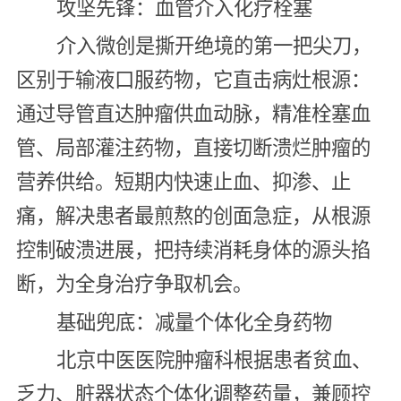
攻坚先锋：血管介入化疗栓塞
介入微创是撕开绝境的第一把尖刀，
区别于输液口服药物，它直击病灶根源：
通过导管直达肿瘤供血动脉，精准栓塞血
管、局部灌注药物，直接切断溃烂肿瘤的
营养供给。短期内快速止血、抑渗、止
痛，解决患者最煎熬的创面急症，从根源
控制破溃进展，把持续消耗身体的源头掐
断，为全身治疗争取机会。
基础兜底：减量个体化全身药物
北京中医医院肿瘤科根据患者贫血、
乏力、脏器状态个体化调整药量，兼顾控