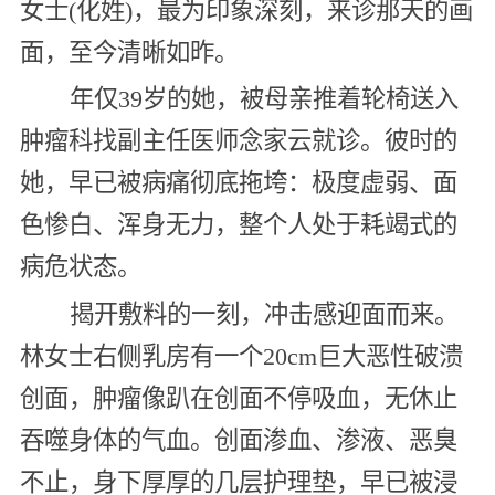
女士(化姓)，最为印象深刻，来诊那天的画
面，至今清晰如昨。
年仅39岁的她，被母亲推着轮椅送入
肿瘤科找副主任医师念家云就诊。彼时的
她，早已被病痛彻底拖垮：极度虚弱、面
色惨白、浑身无力，整个人处于耗竭式的
病危状态。
揭开敷料的一刻，冲击感迎面而来。
林女士右侧乳房有一个20cm巨大恶性破溃
创面，肿瘤像趴在创面不停吸血，无休止
吞噬身体的气血。创面渗血、渗液、恶臭
不止，身下厚厚的几层护理垫，早已被浸