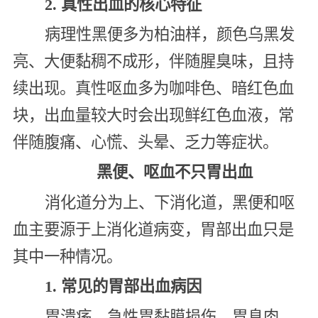
2. 真性出血的核心特征
病理性黑便多为柏油样，颜色乌黑发
亮、大便黏稠不成形，伴随腥臭味，且持
续出现。真性呕血多为咖啡色、暗红色血
块，出血量较大时会出现鲜红色血液，常
伴随腹痛、心慌、头晕、乏力等症状。
黑便、呕血不只胃出血
消化道分为上、下消化道，黑便和呕
血主要源于上消化道病变，胃部出血只是
其中一种情况。
1. 常见的胃部出血病因
胃溃疡、急性胃黏膜损伤、胃息肉、