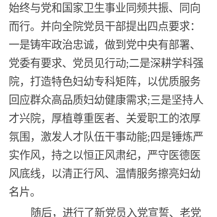
始终与党和国家卫生事业同频共振、同向
而行。并向全院党员干部提出四点要求：
一是铸牢政治忠诚，做到党中央有部署、
党委有要求、党员见行动;二是深耕学科强
院，打造特色妇幼专科矩阵，以优质服务
回应群众高品质妇幼健康需求;三是坚持人
才兴院，厚植尊重医者、关爱职工的浓厚
氛围，激发人才队伍干事动能;四是锤炼严
实作风，持之以恒正风肃纪，严守医德医
风底线，以清正行风、温情服务擦亮妇幼
名片。
随后，进行了新党员入党宣誓、老党