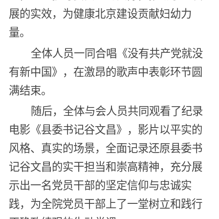
展的实效，为健康北京建设贡献妇幼力
量。
全体人员一同合唱《没有共产党就没
有新中国》，在激昂的歌声中表彰环节圆
满结束。
随后，全体与会人员共同观看了纪录
电影《县委书记谷文昌》，影片以平实的
风格、真实的场景，全面记录还原县委书
记谷文昌的实干担当和崇高精神，充分展
示出一名党员干部的坚定信仰与忠诚实
践，为全院党员干部上了一堂树立和践行