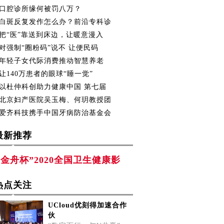
口腔诊所缘何被罚八万？
白斑反复发作怎么办？前沿专科诊
把“医”靠送到床边，让暖意漫入
对强制“圈粉码”说不 让便民码
年轻子女代际消费推动智慧养老
让140万患者的眼球“睡一觉”
以杜仲科创助力健康中国 第七届
北京妇产医院吴玉梅、何玥教授团
爱齐科技携手中国牙病防治基金会
最新推荐
“金舟杯”2020全国卫生健康影
热点关注
UCloud优刻得加速合作
伙