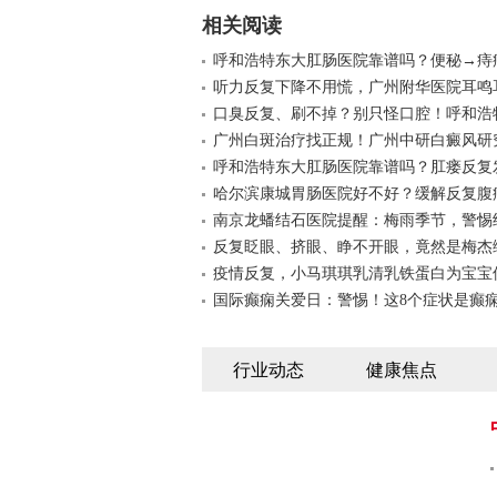
相关阅读
呼和浩特东大肛肠医院靠谱吗？便秘→痔
听力反复下降不用慌，广州附华医院耳鸣
口臭反复、刷不掉？别只怪口腔！呼和浩
广州白斑治疗找正规！广州中研白癜风研
呼和浩特东大肛肠医院靠谱吗？肛瘘反复
哈尔滨康城胃肠医院好不好？缓解反复腹
南京龙蟠结石医院提醒：梅雨季节，警惕
反复眨眼、挤眼、睁不开眼，竟然是梅杰
疫情反复，小马琪琪乳清乳铁蛋白为宝宝
国际癫痫关爱日：警惕！这8个症状是癫
行业动态
健康焦点