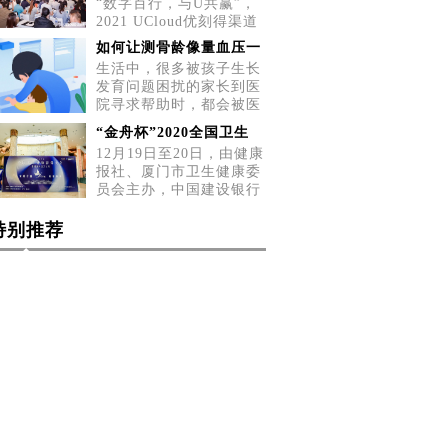
“数字百行，与U共赢”，
2021 UCloud优刻得渠道
招募会五城巡展第二站，
如何让测骨龄像量血压一
5月2
生活中，很多被孩子生长
发育问题困扰的家长到医
院寻求帮助时，都会被医
生告
“金舟杯”2020全国卫生
12月19日至20日，由健康
报社、厦门市卫生健康委
员会主办，中国建设银行
厦门
特别推荐