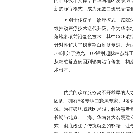
的临床技术支撑，在华南地区皮肤病
新的诊疗模式，成为无数白斑患者信
区别于传统单一诊疗模式，该院
续推动医疗技术迭代升级。作为华南
落地多项前沿复色技术，其中CGF浓
针对性解决了稳定期白斑修复难、大
308准分子激光、UP镭射超脉冲点
从精准筛查病因到靶向治疗修复，构
术根基。
优质的诊疗服务离不开雄厚的人
团队，拥有5名专职白癜风专家、4名
源。为打破地域就医局限，解决患者
长期与北京、上海、华南各大名院建
式，彻底改变了传统就医的弊端，让