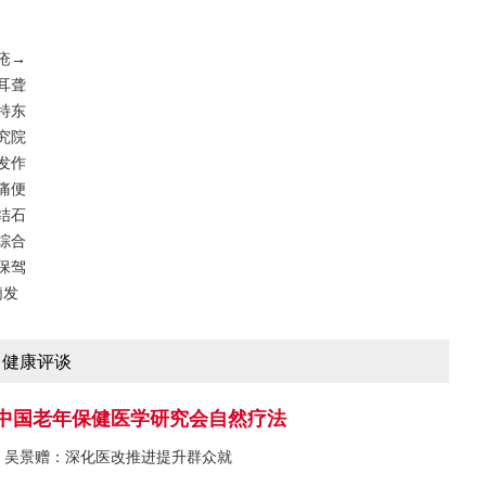
疮→
耳聋
特东
究院
发作
痛便
结石
综合
保驾
痫发
健康评谈
中国老年保健医学研究会自然疗法
吴景赠：深化医改推进提升群众就