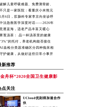
破解儿童呼吸难题、免费测骨龄、
不只是一家医院：看重庆小米熊元
6月6日，肛肠科专家李京向坐诊呼
中法急救医学深度对话——2026年
竞逐蓝海，适老产品丰富又暖心
菁莨汤茶： 品一杯汤茶里的健康
“3%”的托付，养老机构能否接住
AI血检分类器准确区分四种痴呆相
守护健康，从做好这些日常小事开
最新推荐
“金舟杯”2020全国卫生健康影
热点关注
UCloud优刻得加速合作
伙