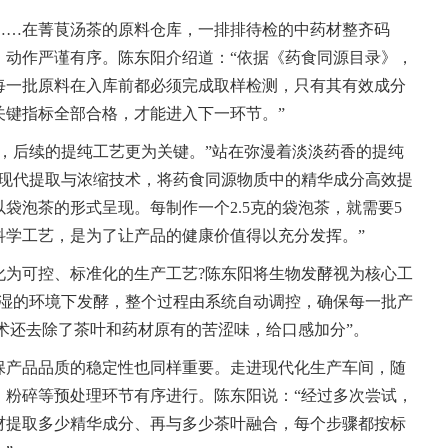
……在菁茛汤茶的原料仓库，一排排待检的中药材整齐码
，动作严谨有序。陈东阳介绍道：“依据《药食同源目录》，
每一批原料在入库前都必须完成取样检测，只有其有效成分
关键指标全部合格，才能进入下一环节。”
，后续的提纯工艺更为关键。”站在弥漫着淡淡药香的提纯
用现代提取与浓缩技术，将药食同源物质中的精华成分高效提
袋泡茶的形式呈现。每制作一个2.5克的袋泡茶，就需要5
科学工艺，是为了让产品的健康价值得以充分发挥。”
化为可控、标准化的生产工艺?陈东阳将生物发酵视为核心工
控湿的环境下发酵，整个过程由系统自动调控，确保每一批产
术还去除了茶叶和药材原有的苦涩味，给口感加分”。
保产品品质的稳定性也同样重要。走进现代化生产车间，随
、粉碎等预处理环节有序进行。陈东阳说：“经过多次尝试，
材提取多少精华成分、再与多少茶叶融合，每个步骤都按标