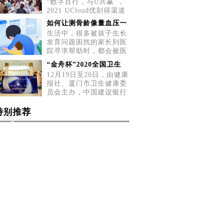
“数字百行，与U共赢”，
2021 UCloud优刻得渠道
招募会五城巡展第二站，
如何让测骨龄像量血压一
5月2
生活中，很多被孩子生长
发育问题困扰的家长到医
院寻求帮助时，都会被医
生告
“金舟杯”2020全国卫生
12月19日至20日，由健康
报社、厦门市卫生健康委
员会主办，中国建设银行
厦门
特别推荐