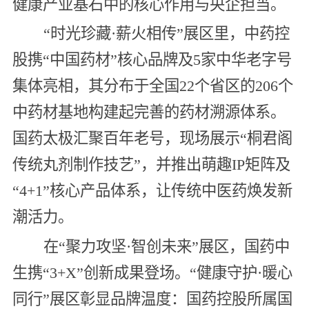
健康产业基石中的核心作用与央企担当。
“时光珍藏·薪火相传”展区里，中药控
股携“中国药材”核心品牌及5家中华老字号
集体亮相，其分布于全国22个省区的206个
中药材基地构建起完善的药材溯源体系。
国药太极汇聚百年老号，现场展示“桐君阁
传统丸剂制作技艺”，并推出萌趣IP矩阵及
“4+1”核心产品体系，让传统中医药焕发新
潮活力。
在“聚力攻坚·智创未来”展区，国药中
生携“3+X”创新成果登场。“健康守护·暖心
同行”展区彰显品牌温度：国药控股所属国