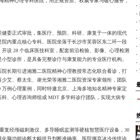
长海精神心理专科医院，用正规资质、权威专家与暖心服务，
卫健委正式审批，集医疗、预防、科研、康复于一体的现代
是院内重点核心专科。医院坐落于长沙市芙蓉区东二环一段
平方米，开设 28 个临床医技科室，配套前沿检验、影像、心理检测
是小型诊所，是具备完整诊疗与康复能力的专业医疗机构。
医院长期引进湘雅二医院精神心理教授常态化联合看诊，打
蒋少艾、蔡太生、谢光荣等湘雅二医院资深专家领衔，团队
 10 万例心理案例，同时特邀北京、上海多地知名精神专家定
科、心理咨询师组成 MDT 多学科诊疗团队，实现大病专
测、重复经颅磁刺激仪、多导睡眠监测等硬核智慧医疗设备，30
视化脑功能诊断大幅提升判断准确率。医院摒弃冰冷传统诊