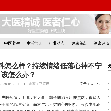
中医养生
生活常识
行业动态
健康焦点
健康评谈
科怎么样？持续情绪低落心神不宁
该怎么办？
2026-04-24 11:11
来源：
互联网
字号：
大
中
小
、失眠烦躁，明明没有大事，却长期陷入压抑焦虑，很多人
业干预的心理疾病。面对层出不穷的心理困扰，长沙本地正