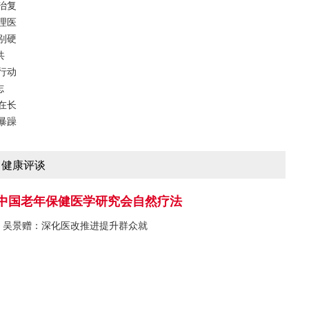
治复
理医
别硬
共
行动
志
在长
暴躁
健康评谈
中国老年保健医学研究会自然疗法
吴景赠：深化医改推进提升群众就