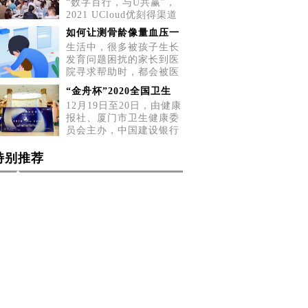
“数字百行，与U共赢”，
2021 UCloud优刻得渠道
招募会五城巡展第二站，
如何让测骨龄像量血压一
5月2
生活中，很多被孩子生长
发育问题困扰的家长到医
院寻求帮助时，都会被医
生告
“金舟杯”2020全国卫生
12月19日至20日，由健康
报社、厦门市卫生健康委
员会主办，中国建设银行
厦门
特别推荐