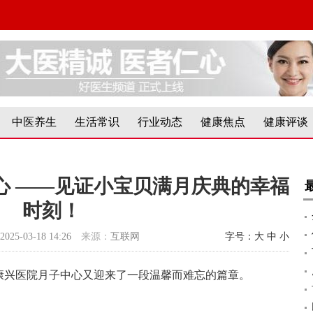
中医养生
生活常识
行业动态
健康焦点
健康评谈
心 ——见证小宝贝满月庆典的幸福
时刻！
2025-03-18 14:26
来源：
互联网
字号：
大
中
小
康兴医院月子中心又迎来了一段温馨而难忘的篇章。