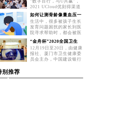
“数字百行，与U共赢”，
2021 UCloud优刻得渠道
招募会五城巡展第二站，
如何让测骨龄像量血压一
5月2
生活中，很多被孩子生长
发育问题困扰的家长到医
院寻求帮助时，都会被医
生告
“金舟杯”2020全国卫生
12月19日至20日，由健康
报社、厦门市卫生健康委
员会主办，中国建设银行
厦门
特别推荐