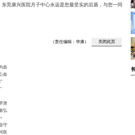
，东莞康兴医院月子中心永远是您最坚实的后盾，与您一同
（责任编辑：华康）
关闭此页
为血
心血
”
“
早泄
敬弘
+
业守
河医