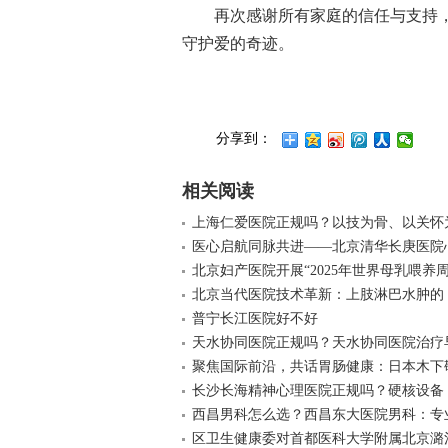
再次感谢所有家庭的信任与支持
守护爱的奇迹。
分享到：
相关阅读
上海仁爱医院正规吗？以技为骨、以关怀
医心启航同脉共进——北京清华长庚医院
北京妇产医院开展“2025年世界母乳喂养周
北京当代医院技术革新：上肢淋巴水肿的 
普宁长江医院好不好
天水协同医院正规吗？天水协同医院治疗
聚焦国际前沿，共话胃肠健康：日本木下
长沙长海精神心理医院正规吗？硬核设备 
西昌男科怎么选？西昌东大医院男科：专
区卫生健康委对首都医科大学附属北京潞