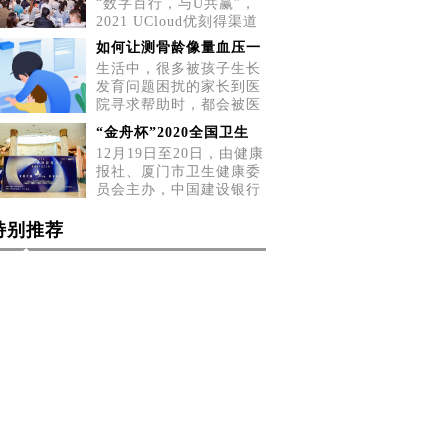
“数字百行，与U共赢”，
2021 UCloud优刻得渠道
招募会五城巡展第二站，
如何让测骨龄像量血压一
5月2
生活中，很多被孩子生长
发育问题困扰的家长到医
院寻求帮助时，都会被医
生告
“金舟杯”2020全国卫生
12月19日至20日，由健康
报社、厦门市卫生健康委
员会主办，中国建设银行
厦门
特别推荐