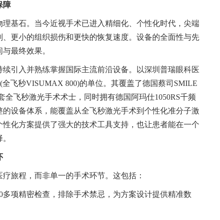
保障
物理基石。当今近视手术已进入精细化、个性化时代，尖端
削、更小的组织损伤和更快的恢复速度。设备的全面性与先
间与最终效果。
持续引入并熟练掌握国际主流前沿设备。以深圳普瑞眼科医
(全飞秒VISUMAX 800)的单位。其覆盖了德国蔡司SMILE
0在内的全套全飞秒激光手术术士，同时拥有德国阿玛仕1050RS千频
整的设备体系，能覆盖从全飞秒激光手术到个性化准分子激
个性化方案提供了强大的技术工具支持，也让患者能在一个
择。
怀
医疗旅程，而非单一的手术环节。这包括：
0多项精密检查，排除手术禁忌，为方案设计提供精准数