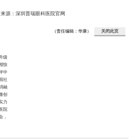
片来源：深圳普瑞眼科医院官网
（责任编辑：华康）
关闭此页
升级
帽惊
评中
国社
消融
微创
实力
医院
会，