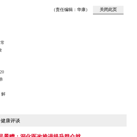
（责任编辑：华康）
关闭此页
点常
食
20
单
 解
健康评谈
吴景赠：深化医改推进提升群众就