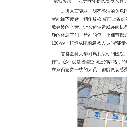
“暖心港湾”，让争分夺秒的急救人有
走进京西驿站，明亮整洁的休息
者能卸下疲惫，稍作放松;桌面上备
散奔波的辛劳。让长途转运或连续执
静的休息空间，驿站的每一个细节都
120驿站”打造成院前急救人员的“能量
首都医科大学附属北京朝阳医院北
伴”。它不仅是物理空间上的驿站，
在京西急救一线的人员，都能真切感