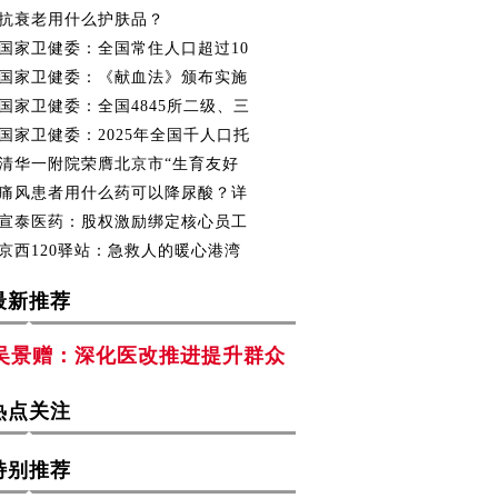
抗衰老用什么护肤品？
国家卫健委：全国常住人口超过10
国家卫健委：《献血法》颁布实施
国家卫健委：全国4845所二级、三
国家卫健委：2025年全国千人口托
清华一附院荣膺北京市“生育友好
痛风患者用什么药可以降尿酸？详
宣泰医药：股权激励绑定核心员工
京西120驿站：急救人的暖心港湾
最新推荐
吴景赠：深化医改推进提升群众
热点关注
特别推荐