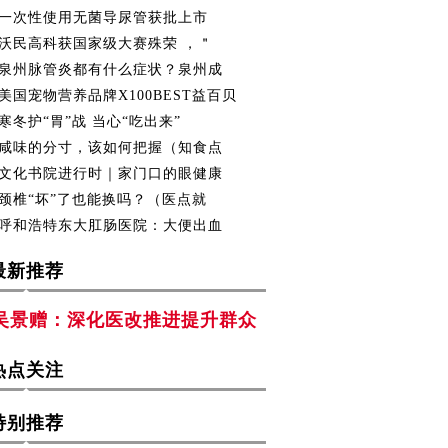
一次性使用无菌导尿管获批上市
沃民高科获国家级大赛殊荣 ，＂
泉州脉管炎都有什么症状？泉州成
美国宠物营养品牌X100BEST益百贝
寒冬护“胃”战 当心“吃出来”
咸味的分寸，该如何把握（知食点
文化书院进行时｜家门口的眼健康
颈椎“坏”了也能换吗？（医点就
呼和浩特东大肛肠医院：大便出血
最新推荐
吴景赠：深化医改推进提升群众
热点关注
特别推荐