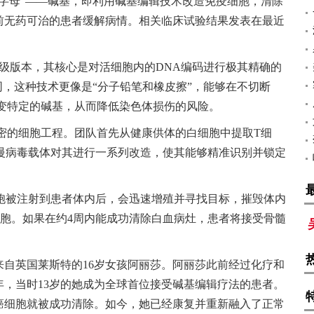
字母”——碱基，即利用碱基编辑技术改造免疫细胞，清除
前无药可治的患者缓解病情。相关临床试验结果发表在最近
的高级版本，其核心是对活细胞内的DNA编码进行极其精确的
同，这种技术更像是“分子铅笔和橡皮擦”，能够在不切断
改变特定的碱基，从而降低染色体损伤的风险。
称精密的细胞工程。团队首先从健康供体的白细胞中提取T细
和慢病毒载体对其进行一系列改造，使其能够精准识别并锁定
7细胞被注射到患者体内后，会迅速增殖并寻找目标，摧毁体内
细胞。如果在约4周内能成功清除白血病灶，患者将接受骨髓
来自英国莱斯特的16岁女孩阿丽莎。阿丽莎此前经过化疗和
2年，当时13岁的她成为全球首位接受碱基编辑疗法的患者。
癌细胞就被成功清除。如今，她已经康复并重新融入了正常