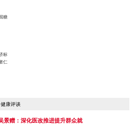
国糖
济标
者仁
健康评谈
吴景赠：深化医改推进提升群众就