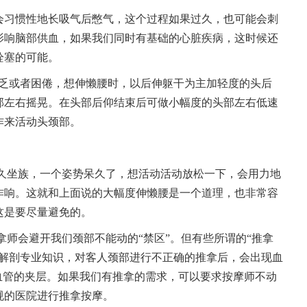
会习惯性地长吸气后憋气，这个过程如果过久，也可能会刺
影响脑部供血，如果我们同时有基础的心脏疾病，这时候还
栓塞的可能。
疲乏或者困倦，想伸懒腰时，以后伸躯干为主加轻度的头后
部左右摇晃。在头部后仰结束后可做小幅度的头部左右低速
作来活动头颈部。
的久坐族，一个姿势呆久了，想活动活动放松一下，会用力地
作响。这就和上面说的大幅度伸懒腰是一个道理，也非常容
这是要尽量避免的。
拿师会避开我们颈部不能动的“禁区”。但有些所谓的“推拿
的解剖专业知识，对客人颈部进行不正确的推拿后，会出现血
血管的夹层。如果我们有推拿的需求，可以要求按摩师不动
规的医院进行推拿按摩。