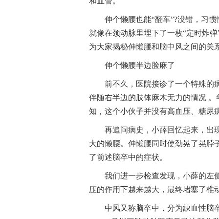
和血管。
伸个懒腰也能“翻车”?没错，习惯
就像在颈动脉里埋下了一枚“定时炸弹
为大家揭秘伸懒腰和脑中风之间的关
伸个懒腰半边脸麻了
前不久，医院接诊了一个特殊的
伴随右半边的肢体麻木无力的情况 。
知，这个小伙子并没有高血压、糖尿
再追问病史，小薛回忆起来，出
大的懒腰。伸懒腰同时使劲晃了晃脖
了前述脑卒中的症状。
我们进一步检查发现，小薛的左
压的作用下越来越大，最终堵塞了椎
中风又称脑卒中，分为缺血性脑