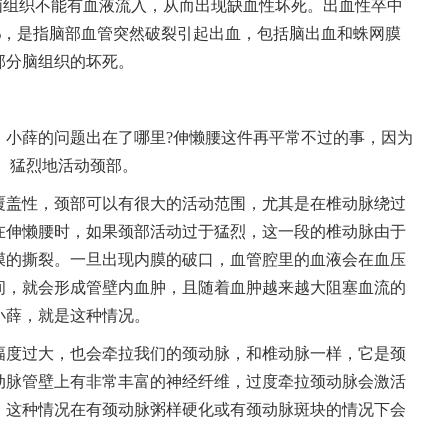
脑组织不能有血液流入，从而出现缺血性坏死。出血性卒中
5%，是指脑部血管突然破裂引起出血，包括脑出血和蛛网膜
部分脑组织的坏死。
，小薛的问题出在了哪里?伸懒腰这件再平常不过的事，因为
、猛烈地活动颈部。
覆盖性，颈部可以有很大的活动范围，尤其是在椎动脉绕过
在伸懒腰时，如果颈部活动过于猛烈，这一段的椎动脉由于
膜的撕裂。一旦出现内膜的破口，血管腔里的血液会在血压
间，就会形成管壁内血肿，且随着血肿越来越大阻塞血流的
小薛，就是这种情况。
幅度过大，也会牵拉我们的颈动脉，和椎动脉一样，它是颈
动脉管壁上有非常丰富的神经纤维，过度牵拉颈动脉会激活
，这种情况在有颈动脉粥样硬化或有颈动脉斑块的情况下会
。