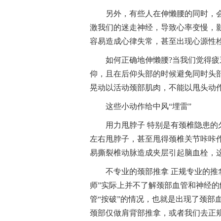
另外，有些人在伸懒腰的同时，
激我们的迷走神经，导致心率变慢，
容易造成心律失常，甚至出现心源性
如何正确地伸懒腰?当我们觉得
仰，且在后仰头部的时候避免同时头
晃动以活动颈部肌肉，不能以甩头动
这些小动作给中风“埋雷”
用力甩脖子 特别是有颈椎隐患
左右甩脖子，甚至甩得颈椎关节咔咔
易撕裂椎动脉造成夹层引起脑血栓，
不专业的颈部推拿 正规专业的推
师”实际上并不了解颈部血管和神经
管“按破”的情况，也就是出现了颈部
颈部仅做肩背部推拿，或者我们去正