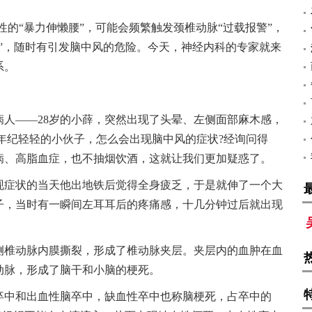
性的“暴力伸懒腰”，可能会频繁触发颈椎动脉“过载报警”，
”，随时有引发脑中风的危险。今天，神经内科的专家就来
系。
病人——28岁的小薛，突然出现了头晕、左侧面部麻木感，
年纪轻轻的小伙子，怎么会出现脑中风的症状?经询问得
病、高脂血症，也不抽烟饮酒，这就让我们更加疑惑了。
现症状的当天他出地铁后觉得全身疲乏，于是就伸了一个大
子，当时有一瞬间左耳耳后的疼痛感，十几分钟过后就出现
侧椎动脉内膜撕裂，形成了椎动脉夹层。夹层内的血肿在血
动脉，形成了脑干和小脑的梗死。
卒中和出血性脑卒中，缺血性卒中也称脑梗死，占卒中的