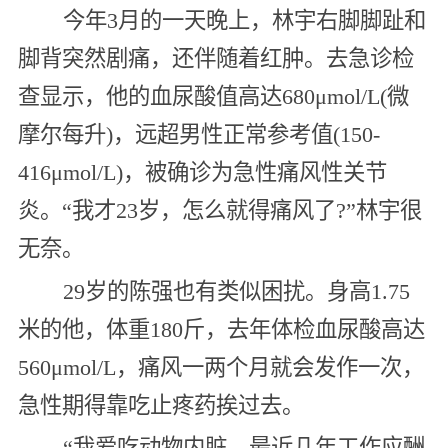
今年3月的一天晚上，林宇右脚脚趾和
脚背突然剧痛，还伴随着红肿。去急诊检
查显示，他的血尿酸值高达680μmol/L(微
摩尔每升)，远超男性正常参考值(150-
416μmol/L)，被确诊为急性痛风性关节
炎。“我才23岁，怎么就得痛风了?”林宇很
无奈。
29岁的陈强也有类似困扰。身高1.75
米的他，体重180斤，去年体检血尿酸高达
560μmol/L，痛风一两个月就会发作一次，
急性期得靠吃止疼药挨过去。
“我爱吃动物内脏，最近几年工作应酬