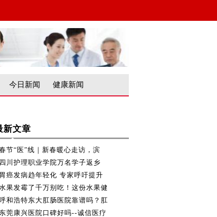
今日新闻
健康新闻
最新文章
春节“医”线｜新春暖心走访，滨
四川护理职业学院万名学子返乡
胃癌发病趋年轻化 专家呼吁提升
水果发霉了千万别吃！这份水果健
呼和浩特东大肛肠医院靠谱吗？肛
东莞康兴医院口碑好吗--诚信医疗