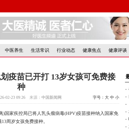
中医养生
生活常识
行业动态
健康焦点
健康评谈
划疫苗已开打 13岁女孩可免费接
种
26-02-23 09:26
来源：
中国新闻网
字号：
大
中
小
刘隽)国家疾控局已将人乳头瘤病毒(HPV)疫苗接种纳入国家免
的满13周岁女孩免费接种。