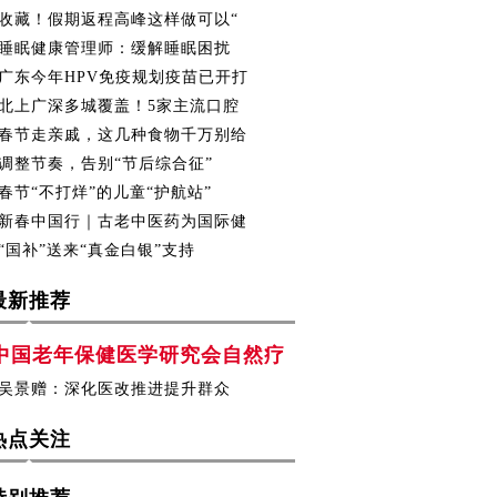
收藏！假期返程高峰这样做可以“
睡眠健康管理师：缓解睡眠困扰
广东今年HPV免疫规划疫苗已开打
北上广深多城覆盖！5家主流口腔
春节走亲戚，这几种食物千万别给
调整节奏，告别“节后综合征”
春节“不打烊”的儿童“护航站”
新春中国行｜古老中医药为国际健
“国补”送来“真金白银”支持
最新推荐
中国老年保健医学研究会自然疗
吴景赠：深化医改推进提升群众
热点关注