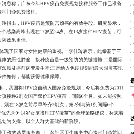
布消息称，广东今年HPV疫苗免疫规划接种服务工作已准备
接种门诊免费接种。
佳玲指出，HPV疫苗是预防宫颈癌的有效手段。研究显示，
个感染高峰出现在17岁至24岁。在13岁接种HPV疫苗，可
预防效果更佳。
，体现了国家对女性健康的重视。”李佳玲表示，此举基于三
健康的恶性肿瘤，接种疫苗是一级预防的关键措施;二是国际
宫颈癌及癌前病变发生率;三是纳入免疫规划能最大限度实现
条件如何，都能获得健康保障。
0日起，我国将HPV疫苗纳入国家免疫规划，今后将免费为2011
的女孩接种2剂次国产双价HPV疫苗，间隔6个月。如未能按照
须在18岁之前尽早补齐2剂次，第2剂与第1剂间隔6个
优先为9~14岁女孩接种HPV疫苗”的全球策略建议，标志着
规划为支撑、以全人群为基础的新阶段。
接种工作的基层服务窗口，各社区卫生服务中心接种门诊前期