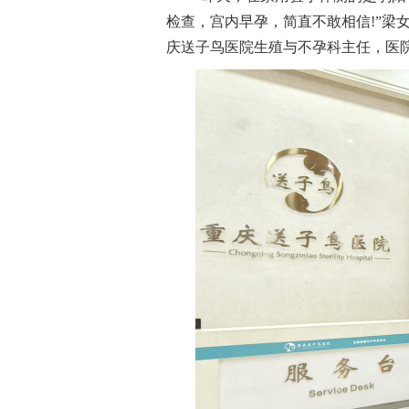
检查，宫内早孕，简直不敢相信!”梁
庆送子鸟医院生殖与不孕科主任，医