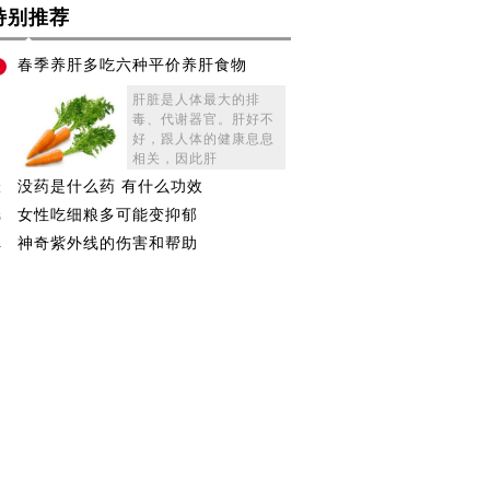
特别推荐
春季养肝多吃六种平价养肝食物
1
肝脏是人体最大的排
毒、代谢器官。肝好不
好，跟人体的健康息息
相关，因此肝
没药是什么药 有什么功效
2
女性吃细粮多可能变抑郁
3
神奇紫外线的伤害和帮助
4