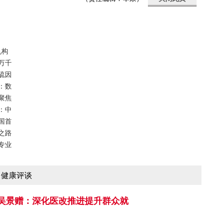
机构
万千
硫因
：数
聚焦
：中
国首
之路
专业
健康评谈
吴景赠：深化医改推进提升群众就