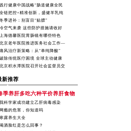
践行健康中国战略“肠道健康全民
全链把控+精准创新，盛健羊乳纯
冬季进补：别盲目“贴膘”
冷空气来袭 这些防护措施请收好
上海德馨医院胃肠镜有哪些特色
北京老年医院推进医务社会工作—
痛风治疗新策略：从“单纯降酸”
破除传统医疗困境 全球主动健康
北京积水潭医院召开社会监督员交
最新推荐
春季养肝多吃六种平价养肝食物
我科学家成功建立乙肝病毒感染
网瘾的危害，你知道吗
寒露养生大全
喝酒脸红是怎么回事？