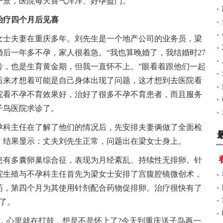
一景，医院每天喜气洋洋、好孕盈门。
治疗四个月后见喜
女士夫妻在重庆多年。刘先生是一个地产公司的业务员，梁
后一年多不孕，家人很着急。“我也算晚婚了，我结婚时27
龄，也是生育黄金期，但我一直怀不上。”眼看着跟他们一起
后来才想着可能是自己身体出现了问题，这才想到去医院看
院看不孕不育效果好，治好了很多不孕不育患者，而且服务
子鸟医院求诊了。
孕科主任在了解了他们的情况后，先安排夫妻俩做了全面检
，结果显示：丈夫刘先生正常，问题出在梁女士身上。
患有多囊卵巢综合征，表现为月经紊乱、持续性无排卵。针
院生殖与不孕科主任首先为梁女士安排了宫腹腔镜微创术，
药，第四个月为其使用针剂配合药物促排卵。治疗很快有了
了。
，心里就在打鼓，想是不是怀上了?今天到重庆送子鸟再一