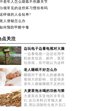
中老年人怎么锻炼不伤膝关节
白领常见的这些坏习惯你有吗
这样做的人会短寿?
老人便秘怎么办
如何预防甲醛中毒
热点关注
边玩电子边看电视对大脑
一边看电视一边还在用手
机收发信息，邮件，甚至
玩游戏，你可能认为这样
做很
老人睡眠不好怎么办
睡眠对于老年人的健康有
着很大的影响，但是很多
老年人都被睡眠不足的问
题所
大麦茶泡水喝的功效与禁
大麦茶在东亚地区非常流
行,在日本料日常喝大麦
茶,用以清除吃生鱼片后口
中的