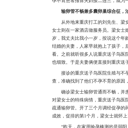
孕不育患者报喜夫妇接二连三，成为
输卵管不畅兼多囊卵巢综合征，
从外地来重庆打工的刘先生、梁
女士则在一家酒店做服务员。梁女士婚
岁，我丈夫比我小一岁，按说这个年
结婚的夫妻，人家早就抱上了孩子，
看。之前就听很多人说重庆送子鸟医
也细致。于是夫妻俩便直接到重庆送
接诊的重庆送子鸟医院生殖与不
查，准确找到了他们不孕不育的原因
确诊梁女士输卵管通而不畅，并
对梁女士的特殊病情，重庆送子鸟医
疏通输卵管。开了三个月调经促孕的
成效，促排的第1个月，梁女士就怀上
“昨天，在家用验孕棒测的是弱阳