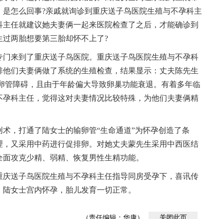
，是怎么回事?亲戚就询诊到重庆送子鸟医院生殖与不孕科主
科主任就建议她夫妻俩一起来医院检查了之后，才能确诊到
生过两胎想要第三胎却怀不上了?
专门来到了重庆送子鸟医院。重庆送子鸟医院生殖与不孕科
排他们夫妻俩做了系统的生殖检查，结果显示：丈夫陈先生
输卵管障碍，且由于年龄偏大导致卵巢功能衰退。有着多年临
不孕科主任，觉得这对夫妻情况比较特殊，为他们夫妻俩精
术，打通了陆女士的输卵管“生命通道”为怀孕创造了条
理，又采用中药进行促排卵。对她丈夫蒙先生采用中西医结
全面攻克少精、弱精、恢复男性生精功能。
重庆送子鸟医院生殖与不孕科主任指导同房受孕下，喜讯传
，陆女士宫内怀孕，胎儿发育一切正常。
（责任编辑：华康）
关闭此页