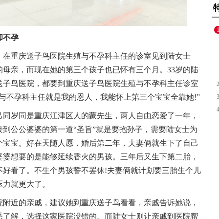
却不孕
，在重庆送子鸟医院生殖与不孕科主任的诊室见到陆女士
母亲，而现在她的第三个孩子也已怀有三个月。33岁的陆
送子鸟医院，都要到重庆送子鸟医院生殖与不孕科主任诊室
与不孕科主任就是我的恩人，我能怀上第三个宝宝全靠她!”
自己同岁同是重庆江津区人的蒙先生，两人自由恋爱了一年，
到公公婆婆的第一道“圣旨”就是要抱孙子，需要陆女士为
个宝宝。好在天随人愿，婚后第二年，夫妻俩就生下了自己
婆婆想要的是能够延续香火的男孩。三年后又生下第二胎，
不好看了。不生个男孩誓不罢休!夫妻俩就计划要三胎生个儿
压力就更大了。
院附近的亲戚，建议她到重庆送子鸟看看，亲戚告诉她说，
悉了解，选择这家医院没错的。而陆女士则让亲戚到医院帮