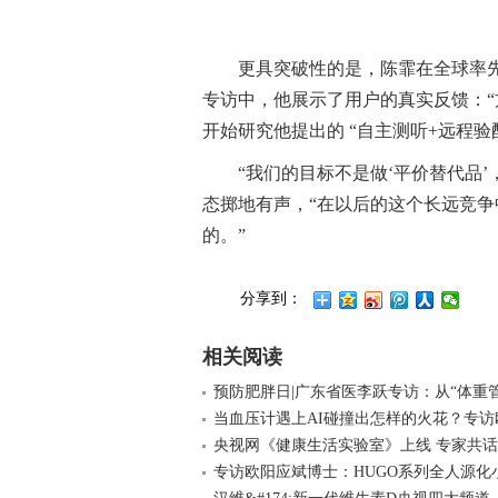
更具突破性的是，陈霏在全球率先
专访中，他展示了用户的真实反馈：“
开始研究他提出的 “自主测听+远程验配
“我们的目标不是做‘平价替代品
态掷地有声，“在以后的这个长远竞
的。”
分享到：
相关阅读
预防肥胖日|广东省医李跃专访：从“体重
当血压计遇上AI碰撞出怎样的火花？专访
央视网《健康生活实验室》上线 专家共话
专访欧阳应斌博士：HUGO系列全人源化