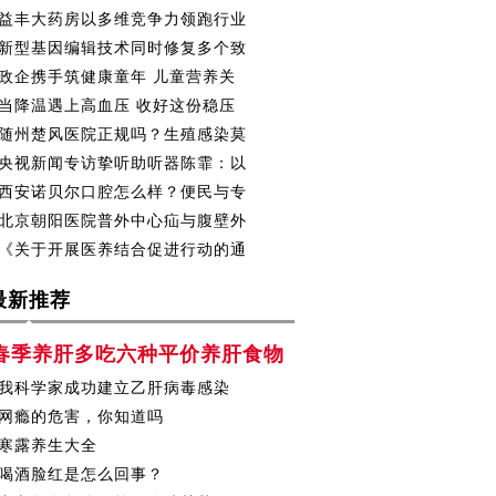
益丰大药房以多维竞争力领跑行业
新型基因编辑技术同时修复多个致
政企携手筑健康童年 儿童营养关
当降温遇上高血压 收好这份稳压
随州楚风医院正规吗？生殖感染莫
央视新闻专访挚听助听器陈霏：以
西安诺贝尔口腔怎么样？便民与专
北京朝阳医院普外中心疝与腹壁外
《关于开展医养结合促进行动的通
最新推荐
春季养肝多吃六种平价养肝食物
我科学家成功建立乙肝病毒感染
网瘾的危害，你知道吗
寒露养生大全
喝酒脸红是怎么回事？