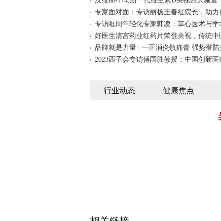
汉维&#174;新一代维生素D央视四大频道
专家面对面：专访丽扬王春红院长，助力
专访眶周年轻化专家韩凌：萃心医术与学
好医生清宫药业红药片荣登央视，传统中
品牌就是力量 | 一正消炎镇痛膏 强势登陆
2023西子会专访傅国胜教授：中国创新医
行业动态
健康焦点