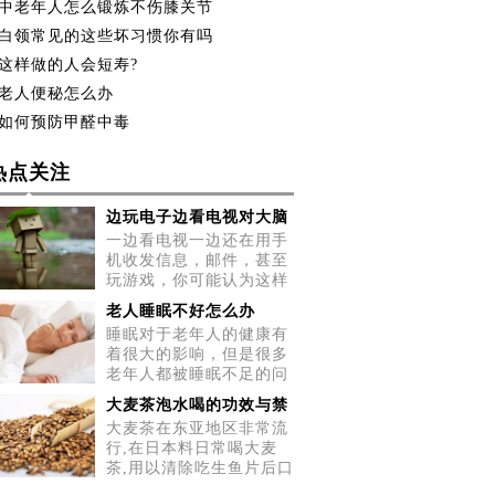
中老年人怎么锻炼不伤膝关节
白领常见的这些坏习惯你有吗
这样做的人会短寿?
老人便秘怎么办
如何预防甲醛中毒
热点关注
边玩电子边看电视对大脑
一边看电视一边还在用手
机收发信息，邮件，甚至
玩游戏，你可能认为这样
做很
老人睡眠不好怎么办
睡眠对于老年人的健康有
着很大的影响，但是很多
老年人都被睡眠不足的问
题所
大麦茶泡水喝的功效与禁
大麦茶在东亚地区非常流
行,在日本料日常喝大麦
茶,用以清除吃生鱼片后口
中的