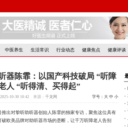
中医养生
生活常识
行业动态
健康焦点
健康评谈
听器陈霏：以国产科技破局 “听障
老人 “听得清、买得起”
2025-10-30 10:42
来源：
千龙网
字号：
大
中
小
号推出对挚听助听器创始人陈霏的独家专访，聚焦这位具有
打破欧美品牌对助听器市场的垄断，让千万听障老人告别