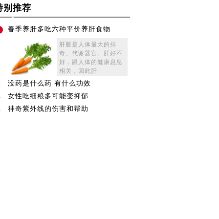
特别推荐
春季养肝多吃六种平价养肝食物
1
肝脏是人体最大的排
毒、代谢器官。肝好不
好，跟人体的健康息息
相关，因此肝
没药是什么药 有什么功效
2
女性吃细粮多可能变抑郁
3
神奇紫外线的伤害和帮助
4