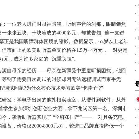
容：一位老人进门时眼神暗淡，听到声音的刹那，眼睛骤然
一张张五块、十块凑成的4000多元，却被告知 “连一支进
幕正是我国听障群体困境的缩影。数据显示，65岁以上老年
市面上的欧美助听器单支价格在1.5万- 4万元，一对更是
6 万元，成为许多家庭的 “沉重负担”。
心源自母亲的经历——母亲在新疆受中重度听损困扰，他回
，等到了需要再次调试的时候却因无法远程调试而束手无
调试问题?为什么核心技术要被欧美‘卡脖子’?”
主研发：学电子出身的他扎根实验室，从硬件到软件、从外
带着学生参加深圳创新创业大赛，拿下龙岗区第一名、深圳市
今，挚听助听器实现了 “全链条国产”—— 一对具备充电、
备，价格仅2000-8000元/对，较进口品牌直接降低一个