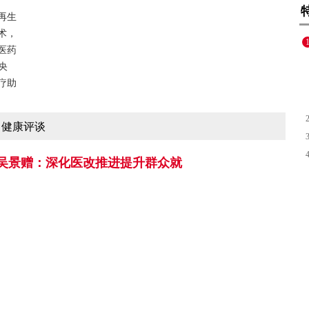
再生
术，
医药
央
疗助
健康评谈
吴景赠：深化医改推进提升群众就