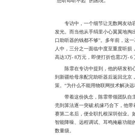
“想听却听不起” 的困境。
专访中，一个细节让无数网友动
发光。而当他从手绢里小心翼翼地掏出
口助听器的钱都不够”。多年前，这一
人中，三分之一面临中度至重度听损，但
高达3万- 8万元，即便打折也需2万- 
陈霏在专访中提到，他的研发初
到新疆给母亲配完助听器后返回北京
策。“为什么不能用物联网技术解决远程
带着这份执念，陈霏带领团队自
壳到算法逐一突破;机缘巧合下，他
赛第二名后，便全职扎根深圳创业。如
智能降噪、远程调试、耳鸣掩蔽功能的设
数量级。