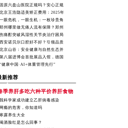
固原六盘山医院正规吗？安心正规
北京王浩隐适美矫正费用：2025年
一眼危机，一眼生机：一枚珍贵角
郑州哪里做无痛人流有保障？郑州
伤痛酊突破风湿性关节炎治疗困局
西安诺贝尔口腔好不好？引领品质
北京山谷：安全健康与自然生态并
第八届进博会首批展品入馆，德国
“健康中国·AI+体重管理先行”
最新推荐
春季养肝多吃六种平价养肝食物
我科学家成功建立乙肝病毒感染
网瘾的危害，你知道吗
寒露养生大全
喝酒脸红是怎么回事？