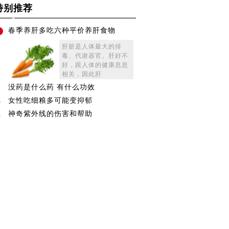
特别推荐
春季养肝多吃六种平价养肝食物
1
肝脏是人体最大的排
毒、代谢器官。肝好不
好，跟人体的健康息息
相关，因此肝
没药是什么药 有什么功效
2
女性吃细粮多可能变抑郁
3
神奇紫外线的伤害和帮助
4