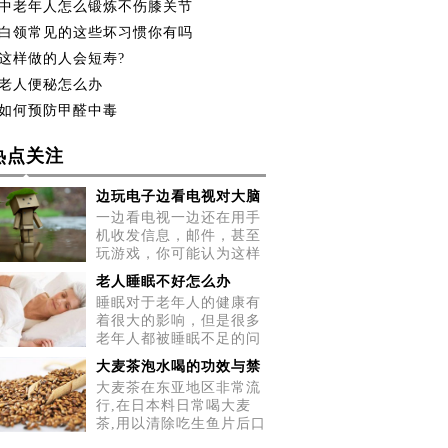
中老年人怎么锻炼不伤膝关节
白领常见的这些坏习惯你有吗
这样做的人会短寿?
老人便秘怎么办
如何预防甲醛中毒
热点关注
边玩电子边看电视对大脑
一边看电视一边还在用手
机收发信息，邮件，甚至
玩游戏，你可能认为这样
做很
老人睡眠不好怎么办
睡眠对于老年人的健康有
着很大的影响，但是很多
老年人都被睡眠不足的问
题所
大麦茶泡水喝的功效与禁
大麦茶在东亚地区非常流
行,在日本料日常喝大麦
茶,用以清除吃生鱼片后口
中的