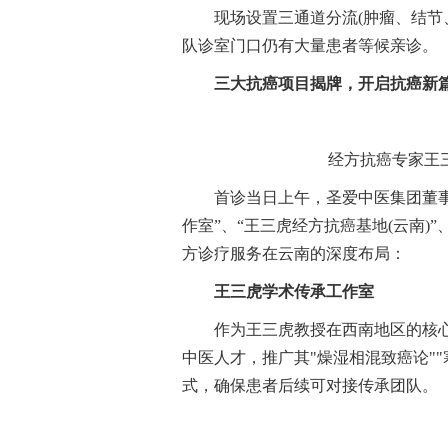
现场设置三通道分流(肿瘤、结节
队诊室门口仍有大量患者等候亲诊。
三大抗癌项目揭牌，开启抗癌新
经方抗癌专家王三
首诊当日上午，圣爱中医集团董
作室”、“王三虎经方抗癌基地(云南)
方诊疗服务在云南的深度布局：
王三虎学术传承工作室
作为王三虎教授在西南地区的核
中医人才，推广其"燥湿相混致癌论""
式，确保患者后续可对接传承团队。