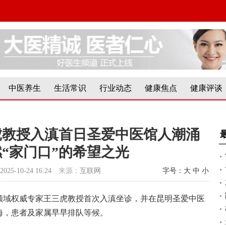
中医养生
生活常识
行业动态
健康焦点
健康评谈
虎教授入滇首日圣爱中医馆人潮涌
“家门口”的希望之光
2025-10-24 16:24
来源：
互联网
字号：
大
中
小
肿瘤领域权威专家王三虎教授首次入滇坐诊，并在昆明圣爱中医
海，患者及家属早早排队等候。