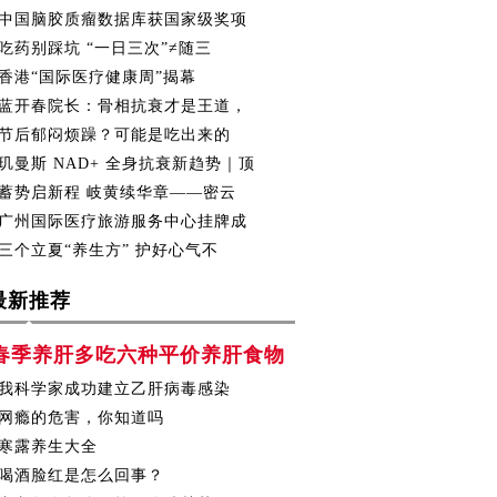
中国脑胶质瘤数据库获国家级奖项
吃药别踩坑 “一日三次”≠随三
香港“国际医疗健康周”揭幕
蓝开春院长：骨相抗衰才是王道，
节后郁闷烦躁？可能是吃出来的
玑曼斯 NAD+ 全身抗衰新趋势｜顶
蓄势启新程 岐黄续华章——密云
广州国际医疗旅游服务中心挂牌成
三个立夏“养生方” 护好心气不
最新推荐
春季养肝多吃六种平价养肝食物
我科学家成功建立乙肝病毒感染
网瘾的危害，你知道吗
寒露养生大全
喝酒脸红是怎么回事？