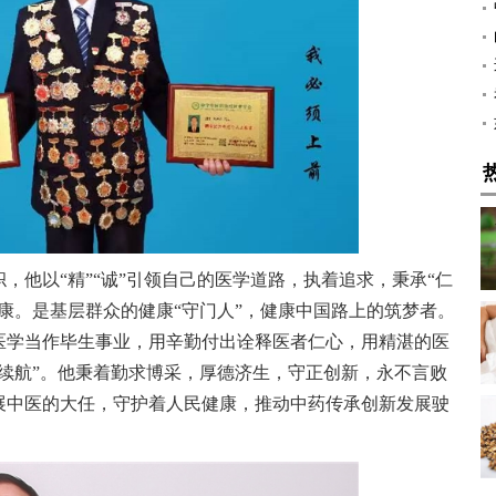
，他以“精”“诚”引领自己的医学道路，执着追求，秉承“仁
康。是基层群众的健康“守门人”，健康中国路上的筑梦者。
医学当作毕生事业，用辛勤付出诠释医者仁心，用精湛的医
续航”。他秉着勤求博采，厚德济生，守正创新，永不言败
展中医的大任，守护着人民健康，推动中药传承创新发展驶