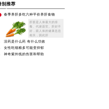
特别推荐
春季养肝多吃六种平价养肝食物
1
肝脏是人体最大的排
毒、代谢器官。肝好不
好，跟人体的健康息息
相关，因此肝
没药是什么药 有什么功效
2
女性吃细粮多可能变抑郁
3
神奇紫外线的伤害和帮助
4