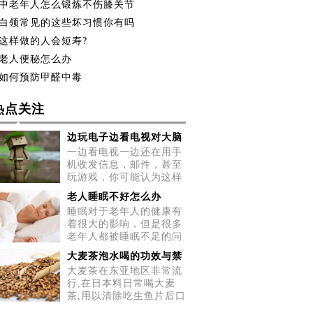
中老年人怎么锻炼不伤膝关节
白领常见的这些坏习惯你有吗
这样做的人会短寿?
老人便秘怎么办
如何预防甲醛中毒
热点关注
边玩电子边看电视对大脑
一边看电视一边还在用手
机收发信息，邮件，甚至
玩游戏，你可能认为这样
做很
老人睡眠不好怎么办
睡眠对于老年人的健康有
着很大的影响，但是很多
老年人都被睡眠不足的问
题所
大麦茶泡水喝的功效与禁
大麦茶在东亚地区非常流
行,在日本料日常喝大麦
茶,用以清除吃生鱼片后口
中的