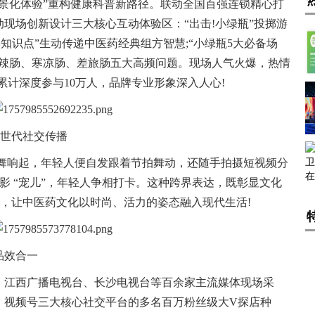
景化体验”重构健康科普新路径。联动全国百强连锁精心打
活动现场创新设计三大核心互动体验区：“出击!小绿瓶”投掷游
知识点”生动传递中医药经典组方智慧;“小绿瓶5大必备场
辛辣肠、寒凉肠、差旅肠五大高频问题。现场人气火爆，热情
累计深度参与10万人，品牌专业形象深入人心!
Z世代社交传播
歌舞响起，年轻人便自发跟着节拍舞动，还随手拍摄短视频分
了合影 “宠儿”，年轻人争相打卡。这种跨界表达，既彰显文化
，让中医药文化以时尚、活力的姿态融入现代生活!
品效合一
、江西广播电视台、长沙电视台等百余家主流媒体现场采
、视频号三大核心社交平台的多名百万粉丝级大V探店种