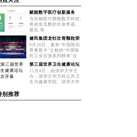
热点关注
赋能数字医疗创新服务
当生物医疗拥抱数字科技,
将创造无数的生命奇迹。
最近,埃
健民集团龙牡壮骨颗粒荣
8月26日，素有“中国医药
界奥斯卡”之称的“中国医
药工业百强系列榜单”在
第三届世界卫生健康论坛
11月4日，由清华大学主
办，清华大学万科公共卫
生与健康学院、清华大学
健康
特别推荐