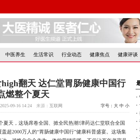
中医养生
生活常识
行业动态
健康焦点
健康评谈
high翻天 达仁堂胃肠健康中国行
点燃整个夏天
2025-09-16 14:24
来源：
互联网
字号：
大
中
小
个夏天，这场席卷全国、掀全民热潮!津药达仁堂联合全国
覆盖超2000万人的“胃肠健康中国行”健康科普盛宴。这场集