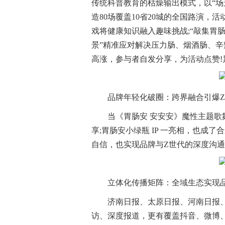
传统科普教育的枯燥输出模式，以“场
造80场覆盖10省20城的全国路演，
戏将健康知识融入趣味挑战;“敲集胃肠
景”精准应对解决压力肠、烟酒肠、
高涨，参与者自发分享，为活动点赞!
品牌年轻化破圈：跨界融合引爆
当《胃肠安 安安安》魔性主题
享;胃肠安小绿瓶 IP 一亮相，也成
自信，也实现品牌与Z世代的深度沟通
立体化传播矩阵：全域生态实现
济南日报、太原日报、河南日报
访、深度报道，更有覆盖抖音、微博