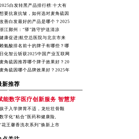
2025白发转黑产品排行榜:十大有
想要抗衰抗皱，如何选对麦角硫因
改善白发最好的产品是哪个？2025
浙江鄞州：“驿”路守护送清凉
健康促进|航空总医院与北京市来
赖氨酸排名前十的牌子有哪些？哪
日化智云斩获2025中国产业互联网
麦角硫因推荐哪个牌子效果好？20
麦角硫因哪个品牌效果好？2025年
最新推荐
赋能数字医疗创新服务 智慧芽
孩子入学脾胃不适，龙牡壮骨颗
数字化“粘合”医药和健康险,
“花王馨香洗衣系列”焕新上市