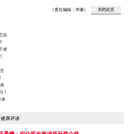
（责任编辑：华康）
关闭此页
态血
开
子健
万
注意
！
健康
吗？
健康
健康评谈