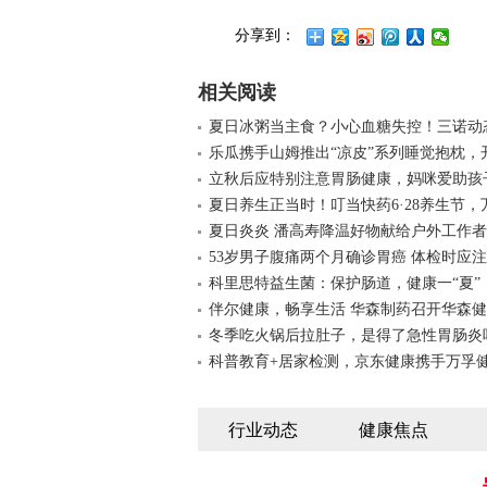
分享到：
相关阅读
夏日冰粥当主食？小心血糖失控！三诺动
乐瓜携手山姆推出“凉皮”系列睡觉抱枕，
立秋后应特别注意胃肠健康，妈咪爱助孩
夏日养生正当时！叮当快药6·28养生节，
夏日炎炎 潘高寿降温好物献给户外工作者
53岁男子腹痛两个月确诊胃癌 体检时应
科里思特益生菌：保护肠道，健康一“夏”
伴尔健康，畅享生活 华森制药召开华森
冬季吃火锅后拉肚子，是得了急性胃肠炎
科普教育+居家检测，京东健康携手万孚
行业动态
健康焦点