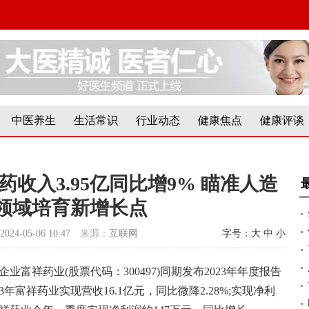
中医养生
生活常识
行业动态
健康焦点
健康评谈
药收入3.95亿同比增9% 瞄准人造
领域培育新增长点
2024-05-06 10:47
来源：
互联网
字号：
大
中
小
业富祥药业(股票代码：300497)同期发布2023年年度报告
3年富祥药业实现营收16.1亿元，同比微降2.28%;实现净利