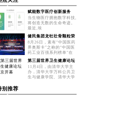
热点关注
赋能数字医疗创新服务
当生物医疗拥抱数字科技,
将创造无数的生命奇迹。
最近,埃
健民集团龙牡壮骨颗粒荣
8月26日，素有“中国医药
界奥斯卡”之称的“中国医
药工业百强系列榜单”在
第三届世界卫生健康论坛
11月4日，由清华大学主
办，清华大学万科公共卫
生与健康学院、清华大学
健康
特别推荐