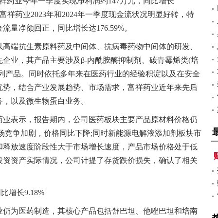
祥药业今年一季度实现净利润约147万元，同比增长
示富祥药业2023年和2024年一季度现金流状况明显好转，特
量净额回正，同比增长达176.59%。
以高端抗生素原料药及中间体、抗病毒药物中间体的研发、
企业，其产品主要涉及β-内酰胺酶抑制剂、碳青霉烯类(培
系列产品。同时依托多年来在医药行业的经验积淀以及在安全
优势，结合产业发展趋势、市场需求，富祥药业近年来先后
务，以及微生物蛋白业务。
祥药业表示，报告期内，公司医药板块主要产品原材料价格仍
场竞争加剧，价格同比下降;同时新能源电解液添加剂板块市
和释放速度阶段性大于市场增长速度，产品市场价格处于低
投资资产实际情况，公司计提了存货跌价损失，确认了相关
增长9.18%
业仍为医药制造，其核心产品包括舒巴坦、他唑巴坦和培南