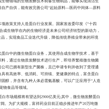
成生物领域的生物发酵技术制备生物制品，能够实现清洁生
料自产自供，能有效完善公司“起始原料—医药中间体—原料
多项政策支持人造蛋白行业发展。国家发改委印发《“十四
括合成生物学在内的生物经济是未来公司经济转型的新动力，
食品，实现食品工业迭代升级，降低传统养殖业带来的环境
代蛋白中的微生物蛋白业务，其使用合成生物学技术，基于
原料，通过生物质发酵技术进行生产，即培养繁殖微生物菌
前公司已拥有新型生产菌株，且已申请专利并收到了受理通
白具有高效率、低消耗、可持续、更健康的特点，富含蛋白
胆固醇，并含有九种人体必需氨基酸，可以广泛应用于“人造
宠物食品等领域。
代蛋白市场规模将有望达到2900亿美元;其中，微生物发酵蛋白
广阔。为扩大规模，富祥药业目前正稳步推进年产20万吨微