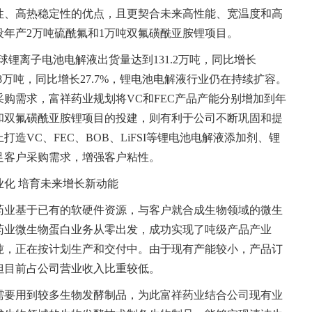
性、高热稳定性的优点，且更契合未来高性能、宽温度和高
年产2万吨硫酰氟和1万吨双氟磺酰亚胺锂项目。
年全球锂离子电池电解液出货量达到131.2万吨，同比增长
3.8万吨，同比增长27.7%，锂电池电解液行业仍在持续扩容。
购需求，富祥药业规划将VC和FEC产品产能分别增加到年
硫酰氟和双氟磺酰亚胺锂项目的投建，则有利于公司不断巩固和提
造VC、FEC、BOB、LiFSI等锂电池电解液添加剂、锂
足客户采购需求，增强客户粘性。
化 培育未来增长新动能
药业基于已有的软硬件资源，与客户就合成生物领域的微生
祥药业微生物蛋白业务从零出发，成功实现了吨级产品产业
0吨，正在按计划生产和交付中。由于现有产能较小，产品订
但目前占公司营业收入比重较低。
需要用到较多生物发酵制品，为此富祥药业结合公司现有业