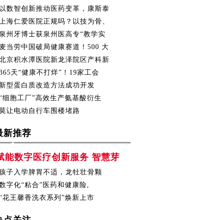
以数智创新推动医药变革，康斯泰
上海仁爱医院正规吗？以技为骨、
泉州牙博士获泉州医高专“教学实
麦当劳中国破局健康赛道！500 大
北京积水潭医院新龙泽院区产科新
365天“健康不打烊”！19家工会
新型蛋白质改造方法成功开发
“细胞工厂”高效生产氨基酸衍生
莫让电动自行车围楼堵路
最新推荐
赋能数字医疗创新服务 智慧芽
孩子入学脾胃不适，龙牡壮骨颗
数字化“粘合”医药和健康险,
“花王馨香洗衣系列”焕新上市